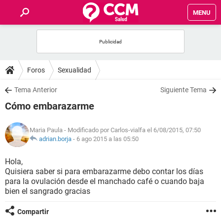
MENU
INICIO
FOROS
Foros
Sexualidad
SALUD
Tema Anterior
Siguiente Tema
Cómo embarazarme
FAMILIA
Maria Paula
- Modificado por Carlos-vialfa el 6/08/2015, 07:50
NUTRICIÓN
adrian.borja
-
6 ago 2015 a las 05:50
Hola,
BIENESTAR
Quisiera saber si para embarazarme debo contar los días
para la ovulación desde el manchado café o cuando baja
SEXUALIDAD
bien el sangrado gracias
Compartir
GLOSARIO