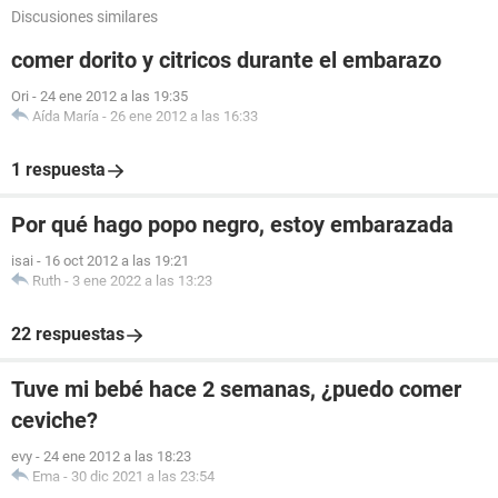
Discusiones similares
comer dorito y citricos durante el embarazo
Ori
-
24 ene 2012 a las 19:35
Aída María
-
26 ene 2012 a las 16:33
1 respuesta
Por qué hago popo negro, estoy embarazada
isai
-
16 oct 2012 a las 19:21
Ruth
-
3 ene 2022 a las 13:23
22 respuestas
Tuve mi bebé hace 2 semanas, ¿puedo comer
ceviche?
evy
-
24 ene 2012 a las 18:23
Ema
-
30 dic 2021 a las 23:54