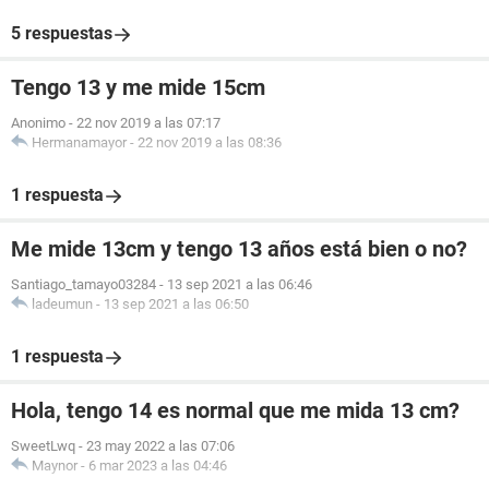
5 respuestas
Tengo 13 y me mide 15cm
Anonimo
-
22 nov 2019 a las 07:17
Hermanamayor
-
22 nov 2019 a las 08:36
1 respuesta
Me mide 13cm y tengo 13 años está bien o no?
Santiago_tamayo03284
-
13 sep 2021 a las 06:46
ladeumun
-
13 sep 2021 a las 06:50
1 respuesta
Hola, tengo 14 es normal que me mida 13 cm?
SweetLwq
-
23 may 2022 a las 07:06
Maynor
-
6 mar 2023 a las 04:46