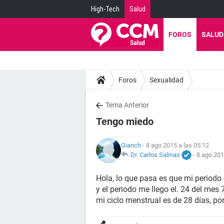
High-Tech
Salud
FOROS
SALUD
Foros
Sexualidad
Tema Anterior
Tengo miedo
Gianch
- 8 ago 2015 a las 05:12
Dr. Carlos Salinas
-
8 ago 201
Hola, lo que pasa es que mi periodo 
y el periodo me llego el. 24 del mes 
mi ciclo menstrual es de 28 días, p