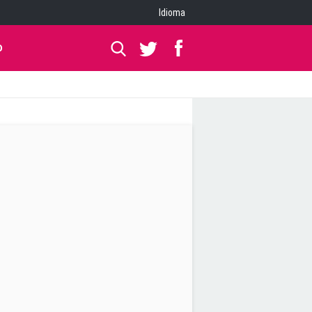
Idioma
O