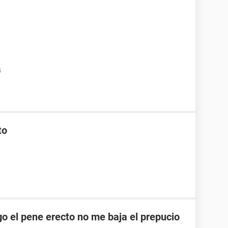
5
to
o el pene erecto no me baja el prepucio