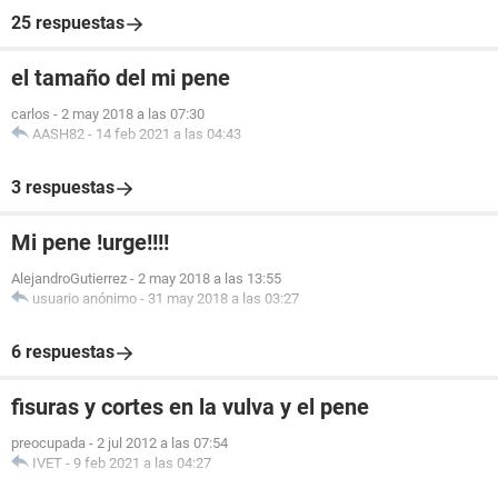
25 respuestas
el tamaño del mi pene
carlos
-
2 may 2018 a las 07:30
AASH82
-
14 feb 2021 a las 04:43
3 respuestas
Mi pene !urge!!!!
AlejandroGutierrez
-
2 may 2018 a las 13:55
usuario anónimo
-
31 may 2018 a las 03:27
6 respuestas
fisuras y cortes en la vulva y el pene
preocupada
-
2 jul 2012 a las 07:54
IVET
-
9 feb 2021 a las 04:27