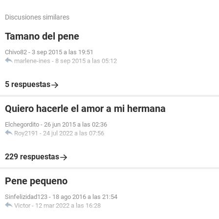
Discusiones similares
Tamano del pene
Chivo82
-
3 sep 2015 a las 19:51
marlene-ines
-
8 sep 2015 a las 05:12
5 respuestas
Quiero hacerle el amor a mi hermana
Elchegordito
-
26 jun 2015 a las 02:36
Roy2191
-
24 jul 2022 a las 07:56
229 respuestas
Pene pequeno
Sinfelizidad123
-
18 ago 2016 a las 21:54
Victor
-
12 mar 2022 a las 16:28