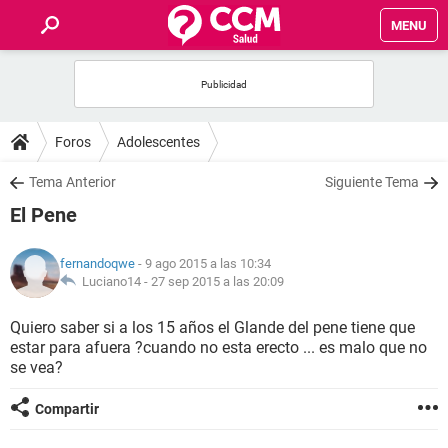
MENU
INICIO
FOROS
Foros
Adolescentes
SALUD
Tema Anterior
Siguiente Tema
El Pene
FAMILIA
fernandoqwe
- 9 ago 2015 a las 10:34
NUTRICIÓN
Luciano14 -
27 sep 2015 a las 20:09
Quiero saber si a los 15 años el Glande del pene tiene que
BIENESTAR
estar para afuera ?cuando no esta erecto ... es malo que no
se vea?
SEXUALIDAD
Compartir
GLOSARIO