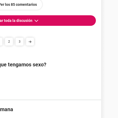
Ver los 85 comentarios
ar toda la discusión
2
3
que tengamos sexo?
ermana