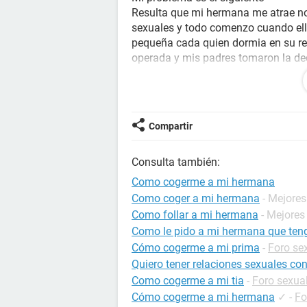
Resulta que mi hermana me atrae no
sexuales y todo comenzo cuando ell
pequeña cada quien dormia en su r
operada y mis padres tomaron la deci
hermana tuvimos que dormir juntos 
Pero una noche desperté y ella est
dormia con puro calzon y una bluza c
Compartir
(mi hermana para ese entonces esta
glúteos igual) al momento tuve una 
Consulta también:
paso al siguiente dia como si nada 
vez me atrevi a jalarla hacia mi y as
Como cogerme a mi hermana
mismo solo que comenzaba a emper
Como coger a mi hermana
- Mejore
ya no solo era eso sino manocear su
Como follar a mi hermana
- Mejores
solo queria que llegará la noche de
Como le pido a mi hermana que te
noche en que me decidi a bajarle los
Cómo cogerme a mi prima
-
Foro se
mas que pudiese no hubo penetració
Quiero tener relaciones sexuales co
vagina y a relizar movimientos se se
Como cogerme a mi tia
-
Foro sexua
solo que como dicen por ai me deje 
Cómo cogerme a mi hermana
✓
-
Fo
hacia lo mismo hasta que una dia mi