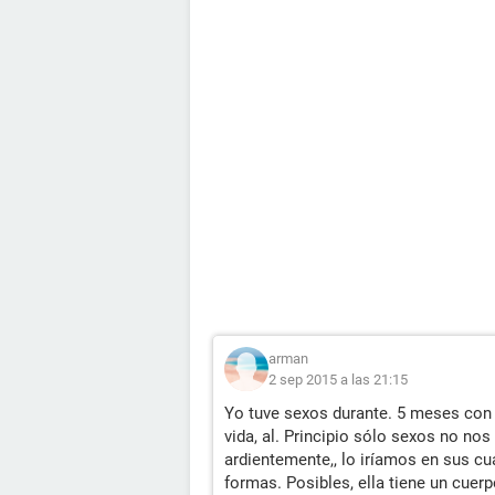
Esque no entiende que no debemos q
Por favor ayudenme denme consejos
arman
2 sep 2015 a las 21:15
Yo tuve sexos durante. 5 meses con 
vida, al. Principio sólo sexos no 
ardientemente,, lo iríamos en sus cua
formas. Posibles, ella tiene un cue