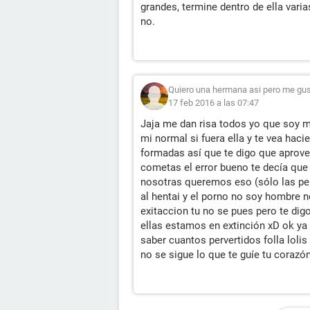
grandes, termine dentro de ella var
no.
Quiero una hermana asi pero me gust
17 feb 2016 a las 07:47
Jaja me dan risa todos yo que soy mu
mi normal si fuera ella y te vea ha
formadas así que te digo que aprove
cometas el error bueno te decía que
nosotras queremos eso (sólo las per
al hentai y el porno no soy hombre n
exitaccion tu no se pues pero te di
ellas estamos en extinción xD ok ya
saber cuantos pervertidos folla loli
no se sigue lo que te guíe tu corazón