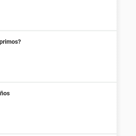
 primos?
años