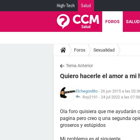
High-Tech
Salud
FOROS
SALUD
Foros
Sexualidad
Tema Anterior
Quiero hacerle el amor a mi
Elchegordito
- 26 jun 2015 a las 02:3
Roy2191 -
24 jul 2022 a las 07:56
Ola foro quisiera que me ayudarán c
pagina pero creo q una segunda opi
groseros y estúpidos
Mi problema es el siguiente