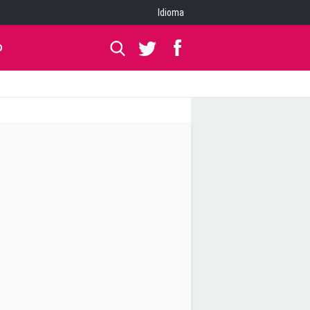
Idioma
O