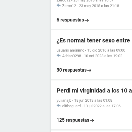
Zeroo12
-
23 may 2018 a las 10:57
Zeroo12
-
23 may 2018 a las 21:18
6 respuestas
¿Es normal tener sexo entre
usuario anónimo
-
15 dic 2016 a las 09:00
Adrian9298
-
10 oct 2023 a las 19:02
30 respuestas
Perdi mi virginidad a los 10 
yulianajb
-
18 jun 2013 a las 01:08
elitheguard
-
13 jul 2022 a las 17:06
125 respuestas