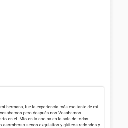
ue lo del pasado fue un error
 serios
mi hermana, fue la experiencia más excitante de mi
nos vesabamos pero después nos Vesabamos
rto en el. Mio en la cocina en la sala de todas
rpo.asombroso senos exquisitos y glúteos redondos y