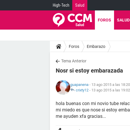
High-Tech
Salud
FOROS
SALUD
Foros
Embarazo
Tema Anterior
Nosr si estoy embarazada
guapanena
- 13 ago 2015 a las 18:20
crixty12
-
13 ago 2015 a las 19:02
hola buenas con mi novio tube relac
mi miedo es que nose si estoy embar
me ayuden xfa gracias...