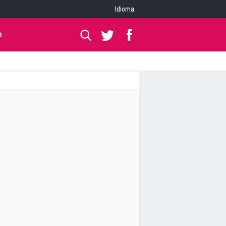
Idioma
O