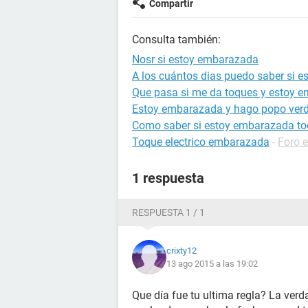
Compartir
Consulta también:
Nosr si estoy embarazada
A los cuántos dias puedo saber si 
Que pasa si me da toques y estoy 
Estoy embarazada y hago popo ver
Como saber si estoy embarazada to
Toque electrico embarazada
-
Foro 
1 respuesta
RESPUESTA 1 / 1
crixty12
13 ago 2015 a las 19:02
Que día fue tu ultima regla? La verd