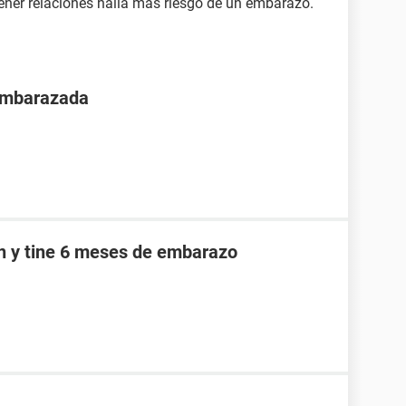
tener relaciones halla más riesgo de un embarazo.
 embarazada
an y tine 6 meses de embarazo