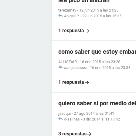
Me pico un alacran
terezamay
-
12 jun 2015 a las 21:25
Abigail P.
-
22 jun 2015 a las 15:35
1 respuesta
como saber que estoy embara
ALLISTAIR
-
16 ene 2015 a las 23:28
aangelalopez
-
16 ene 2015 a las 23:34
1 respuesta
quiero saber si por medio de
jaacqui
-
27 ago 2014 a las 01:41
c-salinas
-
3 dic 2014 a las 17:42
3 respuestas