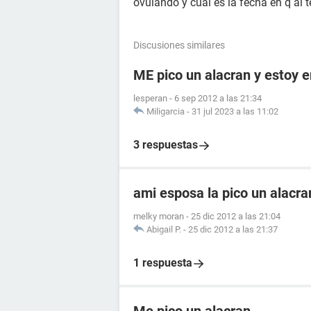
ovulando y cual es la fecha en q al 
Discusiones similares
ME pico un alacran y estoy
lesperan
-
6 sep 2012 a las 21:34
Miligarcia
-
31 jul 2023 a las 11:02
3 respuestas
ami esposa la pico un alacr
melky moran
-
25 dic 2012 a las 21:04
Abigail P.
-
25 dic 2012 a las 21:37
1 respuesta