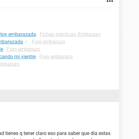
estoy embarazada
-
Fichas prácticas -Embarazo
embarazada
✓
-
Foro embarazo
de
-
Foro embarazo
cando mi vientre
-
Foro embarazo
embarazo
ad tienes q tener claro eso para saber que día estas