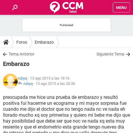
MENU
INICIO
FOROS
Foros
Embarazo
SALUD
Tema Anterior
Siguiente Tema
Embarazo
FAMILIA
rubyq
- 13 ago 2015 a las 18:16
NUTRICIÓN
rubyq
-
13 ago 2015 a las 20:36
preocupada me hice una prueba de embarazo y resultó
BIENESTAR
positiva fui hacerme un ecograma y mi mayor sorpresa fue
cuando me dijo el doctor que no tengo nada nc ve nada eh
SEXUALIDAD
llorado mucho xq soy primerisa y quiero mi bebe me dijo que
hay posibilidad que debe ser que noc ve nada xq esta muy
resiente y que el endometrio esta grande tengo nueves día
GLOSARIO
de retraso del periodo y me dice que valla después tres