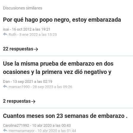
Discusiones similares
Por qué hago popo negro, estoy embarazada
isai
-
16 oct 2012 a las 19:21
Ruth
-
3 ene 2022 a las 13:23
22 respuestas
Use la misma prueba de embarazo en dos
ocasiones y la primera vez dió negativo y
Dan
-
13 sep 2021 a las 02:19
marsan1990
-
28 sep 2023 a las 09:26
2 respuestas
Cuantos meses son 23 semanas de embarazo .
Carolina271992
-
10 abr 2020 a las 00:43
Hermanamayor
-
10 abr 2020 a las 01:44