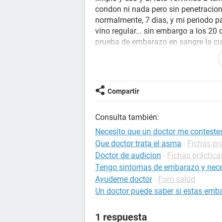
condon ni nada pero sin penetracion,
normalmente, 7 dias, y mi periodo pa
vino regular... sin embargo a los 20
prueba de embarazo en sangre la cua
posibilidades de que me haya embar
mi desespero pero es que de verdad
también ultimamente tengo un dolor
sindrome premenstrual porque como 
Compartir
mestruaccion, espero sus respuesta
Consulta también:
Necesito que un doctor me contestes
Que doctor trata el asma
-
Fichas pr
Doctor de audicion
-
Fichas práctica
Tengo sintomas de embarazo y nece
Ayudeme doctor
-
Foro salud
Un doctor puede saber si estas emba
1 respuesta