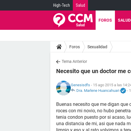
High-Tech
Salud
FOROS
SALUD
Foros
Sexualidad
Tema Anterior
Necesito que un doctor me c
Genesisdfs
- 15 ago 2015 a las 14:2
Dra. Marlene Huancahuari
-
1
Buenas necesito que me digan que opi
roces con mi novio, no hubo penetra
tenia condon puesto por si acaso, l
una distancia de mi, asi que nada m
limpio y eso y al rato volvimos a te