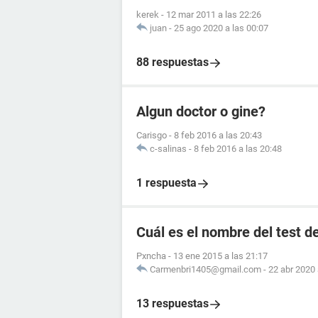
kerek
-
12 mar 2011 a las 22:26
juan
-
25 ago 2020 a las 00:07
88 respuestas
Algun doctor o gine?
Carisgo
-
8 feb 2016 a las 20:43
c-salinas
-
8 feb 2016 a las 20:48
1 respuesta
Cuál es el nombre del test 
Pxncha
-
13 ene 2015 a las 21:17
Carmenbri1405@gmail.com
-
22 abr 2020 
13 respuestas