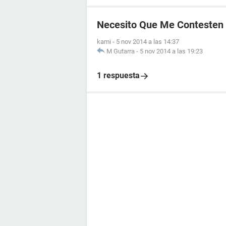
Necesito Que Me Contesten
kami
-
5 nov 2014 a las 14:37
M Gutarra
-
5 nov 2014 a las 19:23
1 respuesta