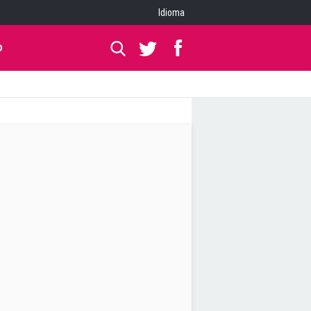
Idioma
O