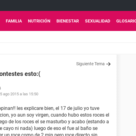
FAMILIA
NUTRICIÓN
BIENESTAR
SEXUALIDAD
GLOSARI
Siguiente Tema
ontestes esto:(
4
5 ago 2015 a las 15:50
nan!! les explicare bien, el 17 de julio yo tuve
cion, yo aun soy virgen, cuando hubo estos roces el
uego de los roces el se masturbo y acabo (estando a
e cayo ni nada) luego de eso el fue al baño se
ner un roce como de 2 min pero roce directo sin