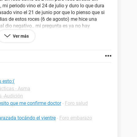
 mi periodo vino el 24 de julio y duro lo que dura
sado vino el 21 de junio por que lo pienso que si
 dias de estos roces (6 de agosto) me hice una
l dio negativo.. mi pregunta es ya no hay
azado verdad? es confiable esa prueba? disculpen
Ver más
 no sé mucho sobre el tema y me pongo paranoica...
 en los senos, me dicen que puede que sea el
en 10 dias deberia volverme a venir mi
s, muchas gracias!
 esto:(
ácticas - Asma
s -Audición
sito que me confirme doctor
-
Foro salud
razada tocándo el vientre
-
Foro embarazo