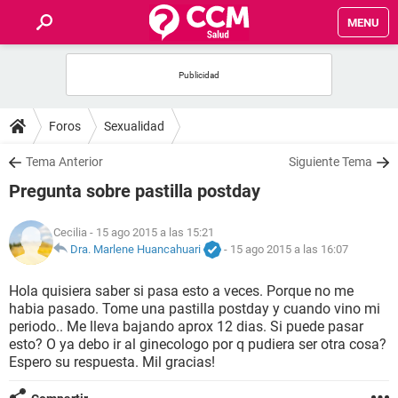
MENU
INICIO
FOROS
Foros
Sexualidad
SALUD
Tema Anterior
Siguiente Tema
Pregunta sobre pastilla postday
FAMILIA
Cecilia
- 15 ago 2015 a las 15:21
NUTRICIÓN
Dra. Marlene Huancahuari
-
15 ago 2015 a las 16:07
Hola quisiera saber si pasa esto a veces. Porque no me
BIENESTAR
habia pasado. Tome una pastilla postday y cuando vino mi
periodo.. Me lleva bajando aprox 12 dias. Si puede pasar
SEXUALIDAD
esto? O ya debo ir al ginecologo por q pudiera ser otra cosa?
Espero su respuesta. Mil gracias!
GLOSARIO