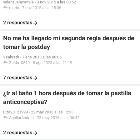
valenzuelacamila
-
3 nov 2015 a las 00:52
maria
-
7 nov 2015 a las 18:36
2 respuestas
No me ha llegado mi segunda regla despues de
tomar la postday
Yeahreth
-
7 ene 2018 a las 08:06
Zelda_0810
-
8 ago 2023 a las 21:19
7 respuestas
¿Ir al baño 1 hora después de tomar la pastilla
anticonceptiva?
Liza28121999
-
22 may 2016 a las 12:33
AguilarAndrea
-
23 may 2016 a las 06:42
2 respuestas