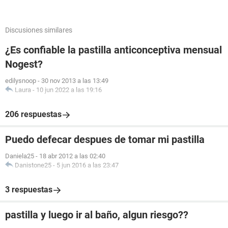
Discusiones similares
¿Es confiable la pastilla anticonceptiva mensual
Nogest?
edilysnoop
-
30 nov 2013 a las 13:49
Laura
-
10 jun 2022 a las 19:16
206 respuestas
Puedo defecar despues de tomar mi pastilla
Daniela25
-
18 abr 2012 a las 02:40
Danistone25
-
5 jun 2016 a las 23:47
3 respuestas
pastilla y luego ir al baño, algun riesgo??