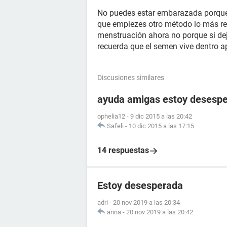
No puedes estar embarazada porque e
que empiezes otro método lo más re
menstruación ahora no porque si dej
recuerda que el semen vive dentro ap
Discusiones similares
ayuda amigas estoy desesp
ophelia12
-
9 dic 2015 a las 20:42
Safeli
-
10 dic 2015 a las 17:15
14 respuestas
Estoy desesperada
adri
-
20 nov 2019 a las 20:34
anna
-
20 nov 2019 a las 20:42