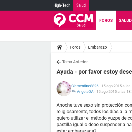
High-Tech
Salud
FOROS
SALUD
Foros
Embarazo
Tema Anterior
Ayuda - por favor estoy des
Clementine8826
- 15 ago 2015 a las
AngelaOA
-
15 ago 2015 a las 18
Anoche tuve sexo sin protección con
religiosamente, todos los días a l
quiero utilizar el método yuzpe de 
pastilla igual o debo suspenderla h
estar embarazada?