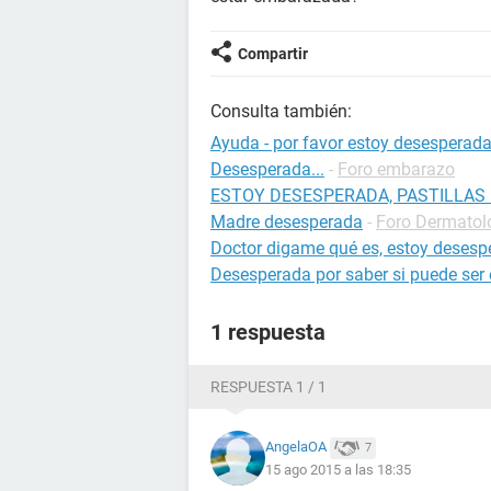
Compartir
Consulta también:
Ayuda - por favor estoy desesperad
Desesperada...
-
Foro embarazo
ESTOY DESESPERADA, PASTILLAS
Madre desesperada
-
Foro Dermatol
Doctor digame qué es, estoy desesp
Desesperada por saber si puede se
1 respuesta
RESPUESTA 1 / 1
AngelaOA
7
15 ago 2015 a las 18:35