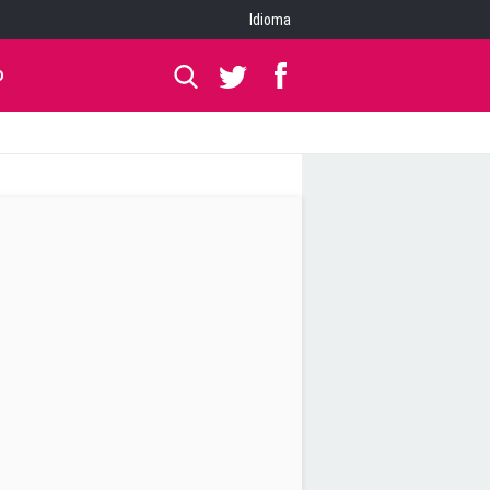
Idioma
O