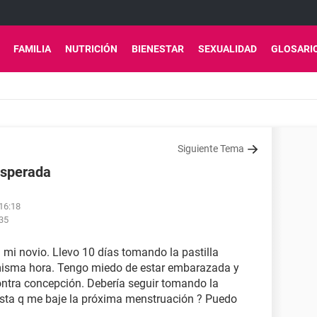
FAMILIA
NUTRICIÓN
BIENESTAR
SEXUALIDAD
GLOSARI
Siguiente Tema
esperada
 16:18
:35
 mi novio. Llevo 10 días tomando la pastilla
a misma hora. Tengo miedo de estar embarazada y
contra concepción. Debería seguir tomando la
asta q me baje la próxima menstruación ? Puedo