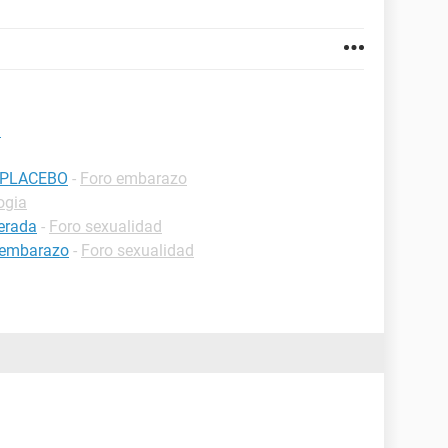
a
 PLACEBO
-
Foro embarazo
ogia
erada
-
Foro sexualidad
r embarazo
-
Foro sexualidad