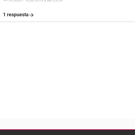
Dr.Josh
-
10 jul 2019 a las 23:29
1 respuesta