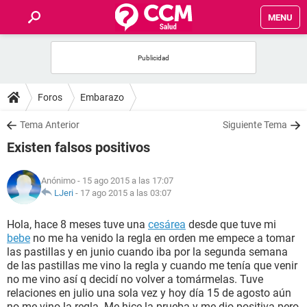
MENU
INICIO
FOROS
Foros
Embarazo
SALUD
Tema Anterior
Siguiente Tema
Existen falsos positivos
FAMILIA
Anónimo
- 15 ago 2015 a las 17:07
NUTRICIÓN
LJeri
-
17 ago 2015 a las 03:07
Hola, hace 8 meses tuve una
cesárea
desde que tuve mi
BIENESTAR
bebe
no me ha venido la regla en orden me empece a tomar
las pastillas y en junio cuando iba por la segunda semana
SEXUALIDAD
de las pastillas me vino la regla y cuando me tenía que venir
no me vino así q decidí no volver a tomármelas. Tuve
relaciones en julio una sola vez y hoy día 15 de agosto aún
GLOSARIO
no me vino la regla. Me hice la prueba y me dio positiva pero