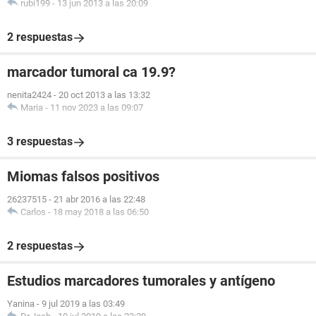
rubi199
-
13 jun 2013 a las 20:09
2 respuestas
marcador tumoral ca 19.9?
nenita2424
-
20 oct 2013 a las 13:32
Maria
-
11 nov 2023 a las 09:07
3 respuestas
Miomas falsos positivos
26237515
-
21 abr 2016 a las 22:48
Carlos
-
18 may 2018 a las 06:50
2 respuestas
Estudios marcadores tumorales y antígeno
Yanina
-
9 jul 2019 a las 03:49