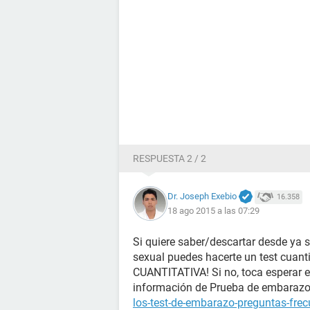
RESPUESTA 2 / 2
Dr. Joseph Exebio
16.358
18 ago 2015 a las 07:29
Si quiere saber/descartar desde ya 
sexual puedes hacerte un test cuanti
CUANTITATIVA! Si no, toca esperar el
información de Prueba de embaraz
los-test-de-embarazo-preguntas-fre