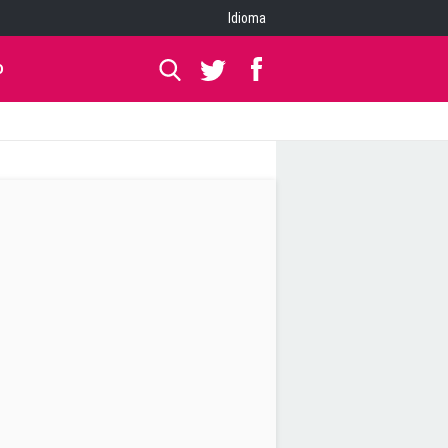
Idioma
O