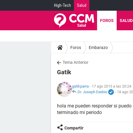
High-Tech
Salud
FOROS
SALUD
Foros
Embarazo
Tema Anterior
Gatik
gatikparra
- 17 ago 2015 a las 20:24
Dr. Joseph Exebio
-
18 ago 20
hola me pueden responder si puedo 
terminado mi periodo
Compartir