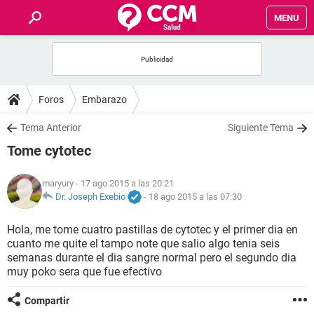
MENU
INICIO
FOROS
Foros
Embarazo
SALUD
Tema Anterior
Siguiente Tema
Tome cytotec
FAMILIA
maryury
- 17 ago 2015 a las 20:21
NUTRICIÓN
Dr. Joseph Exebio
-
18 ago 2015 a las 07:30
Hola, me tome cuatro pastillas de cytotec y el primer dia en
BIENESTAR
cuanto me quite el tampo note que salio algo tenia seis
semanas durante el dia sangre normal pero el segundo dia
SEXUALIDAD
muy poko sera que fue efectivo
Compartir
GLOSARIO