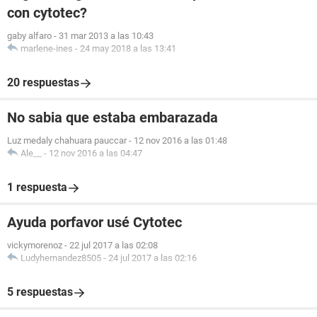
con cytotec?
gaby alfaro
-
31 mar 2013 a las 10:43
marlene-ines
-
24 may 2018 a las 13:41
20 respuestas
No sabia que estaba embarazada
Luz medaly chahuara pauccar
-
12 nov 2016 a las 01:48
Ale__
-
12 nov 2016 a las 04:47
1 respuesta
Ayuda porfavor usé Cytotec
vickymorenoz
-
22 jul 2017 a las 02:08
Ludyhernandez8505
-
24 jul 2017 a las 02:16
5 respuestas