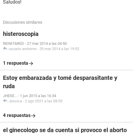
Saludos!
Discusiones similares
histeroscopia
REINITARED
-
27 mar 2014 a las 04:50
usuario anónimo
-
29 mar 2014 a las 19:52
1 respuesta
Estoy embarazada y tomé desparasitante y
ruda
JHESE...
-
1 jun 2015 a las 16:34
Jessica
-
2 ago 2021 a las 08:55
4 respuestas
el ginecologo se da cuenta si provoco el aborto