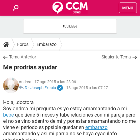
MENU
INICIO
FOROS
Foros
Embarazo
SALUD
Tema Anterior
Siguiente Tema
Me prodrias ayudar
FAMILIA
Andrea
- 17 ago 2015 a las 23:06
NUTRICIÓN
Dr. Joseph Exebio
-
18 ago 2015 a las 07:27
Hola, .doctora
BIENESTAR
Soy andrea mi pregunta es yo estoy amamantando a mi
bebe
que tiene 5 meses y tube relaciones con mi pareja pero
SEXUALIDAD
el no se vino adentro de mi y por estar amamantando no me
viene el periodo es ppsible quedar en
embarazo
amamantando y asi mi parrja no se haya eyaculafo
GLOSARIO
adentrodoctora