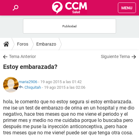
MENU
INICIO
FOROS
Foros
Embarazo
SALUD
Tema Anterior
Siguiente Tema
Estoy embarazada?
FAMILIA
maria2906
- 19 ago 2015 a las 01:42
NUTRICIÓN
Chiquitah
-
19 ago 2015 a las 02:06
hola, le comento que no estoy segura si estoy embarazada.
BIENESTAR
me ise un test de embarazo de orina en un hospital y me dio
negativo, hace tres meses que no me viene el periodo y el
SEXUALIDAD
primer mes y medio no me cuidaba porque lo buscaba pero
después me puse la inyección anticonceptiva, ¡pero hace
tres meses que no me viene! puede ser que tenga otra cosa.
GLOSARIO