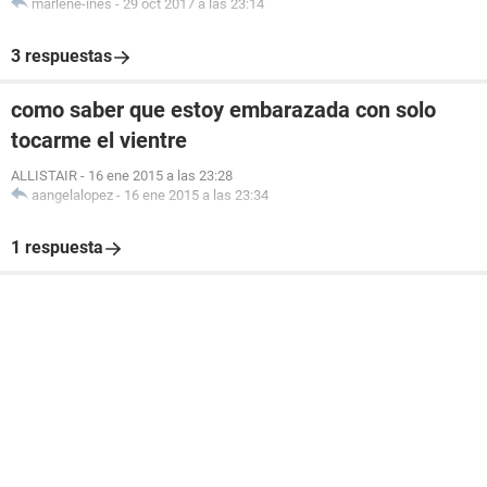
marlene-ines
-
29 oct 2017 a las 23:14
3 respuestas
como saber que estoy embarazada con solo
tocarme el vientre
ALLISTAIR
-
16 ene 2015 a las 23:28
aangelalopez
-
16 ene 2015 a las 23:34
1 respuesta