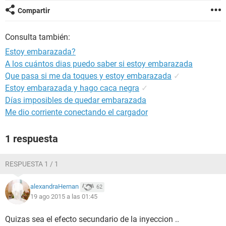
Compartir
Consulta también:
Estoy embarazada?
A los cuántos dias puedo saber si estoy embarazada
Que pasa si me da toques y estoy embarazada
✓
Estoy embarazada y hago caca negra
✓
Días imposibles de quedar embarazada
Me dio corriente conectando el cargador
1 respuesta
RESPUESTA 1 / 1
alexandraHernan
62
19 ago 2015 a las 01:45
Quizas sea el efecto secundario de la inyeccion ..