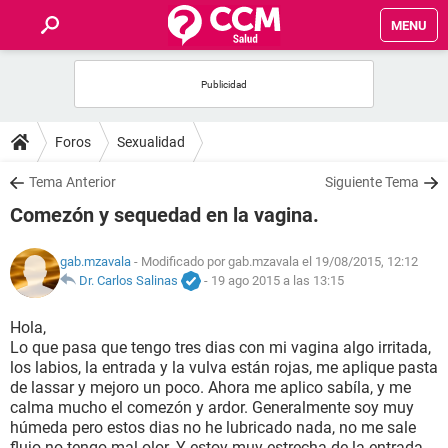
MENU
INICIO
FOROS
Foros
Sexualidad
SALUD
Tema Anterior
Siguiente Tema
Comezón y sequedad en la vagina.
FAMILIA
gab.mzavala
- Modificado por gab.mzavala el 19/08/2015, 12:12
NUTRICIÓN
Dr. Carlos Salinas
-
19 ago 2015 a las 13:15
Hola,
BIENESTAR
Lo que pasa que tengo tres dias con mi vagina algo irritada,
los labios, la entrada y la vulva están rojas, me aplique pasta
SEXUALIDAD
de lassar y mejoro un poco. Ahora me aplico sabíla, y me
calma mucho el comezón y ardor. Generalmente soy muy
húmeda pero estos dias no he lubricado nada, no me sale
GLOSARIO
flujo no tengo mal olor. Y estoy muy estrecha de la entrada