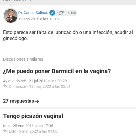
Dr. Carlos Salinas
16.108
19 ago 2015 a las 13:15
Esto parece ser falta de lubricación o una infección, acudir al
ginecólogo.
Discusiones similares
¿Me puedo poner Barmicil en la vagina?
Ay que dolor!!
-
21 jul 2012 a las 09:28
Dr.manzur
-
18 may 2023 a las 22:51
27 respuestas
Tengo picazón vaginal
tata
-
25 ene 2011 a las 17:35
Loly
-
5 mar 2020 a las 01:00