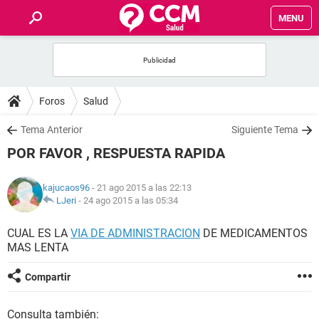
MENU
INICIO
FOROS
Foros
Salud
SALUD
Tema Anterior
Siguiente Tema
POR FAVOR , RESPUESTA RAPIDA
FAMILIA
kajucaos96
- 21 ago 2015 a las 22:13
NUTRICIÓN
LJeri
-
24 ago 2015 a las 05:34
CUAL ES LA
VIA DE ADMINISTRACION
DE MEDICAMENTOS
BIENESTAR
MAS LENTA
SEXUALIDAD
Compartir
GLOSARIO
Consulta también: