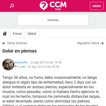
MENU
INICIO
FOROS
Foros
Salud
SALUD
Tema Anterior
Siguiente Tema
Dolor en piernas
FAMILIA
psychofer
- 22 ago 2015 a las 19:36
NUTRICIÓN
LJeri
-
22 ago 2015 a las 20:38
Tengo 36 años, no fumo, bebo ocasionalmente, no tengo
BIENESTAR
alergias ni algún tipo de enfermedad, llevo 2 días con un
dolor molestia en ambas piernas, especialmente en los
SEXUALIDAD
muslos, como pesadez, como si hubiera hecho ejercicio lo
cual no he hecho, tampoco he caminado distancias largas,
al estar levantado siento como dormidas las piernas,
GLOSARIO
débiles, y al caminar dolor en los músculos de los muslos,