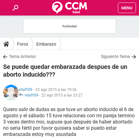
MENU
INICIO
FOROS
Foros
Embarazo
SALUD
Tema Anterior
Siguiente Tema
Se puede quedar embarazada despues de un
FAMILIA
aborto inducido???
NUTRICIÓN
vitaff09
- 22 ago 2015 a las 19:36
vitaff09
-
22 ago 2015 a las 23:27
BIENESTAR
Quiero salir de dudas es que tuve un aborto inducido el 6 de
agosto y el sábado 15 tuve relaciones con mi pareja termino
SEXUALIDAD
3 veces dentro mio, supuse que después de haber abortado
no seria fértil por favor quisiera saber si puedo estar
embarazada estoy muy asustada
GLOSARIO