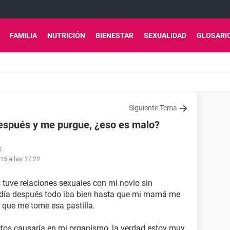
FAMILIA
NUTRICIÓN
BIENESTAR
SEXUALIDAD
GLOSARI
Siguiente Tema
 después y me purgue, ¿eso es malo?
0
15 a las 17:22
 tuve relaciones sexuales con mi novio sin
l día después todo iba bien hasta que mi mamá me
e que me tome esa pastilla.
ectos causaría en mi organismo, la verdad estoy muy