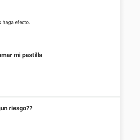
o haga efecto.
mar mi pastilla
lgun riesgo??