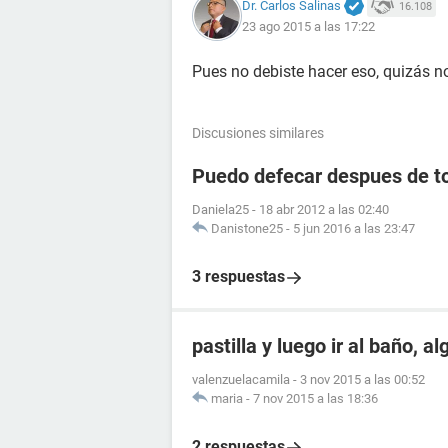
Dr. Carlos Salinas
16.108
23 ago 2015 a las 17:22
Pues no debiste hacer eso, quizás n
Discusiones similares
Puedo defecar despues de to
Daniela25
-
18 abr 2012 a las 02:40
Danistone25
-
5 jun 2016 a las 23:47
3 respuestas
pastilla y luego ir al baño, a
valenzuelacamila
-
3 nov 2015 a las 00:52
maria
-
7 nov 2015 a las 18:36
2 respuestas