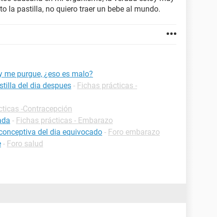
 la pastilla, no quiero traer un bebe al mundo.
 y me purgue, ¿eso es malo?
tilla del dia despues
-
Fichas prácticas -
cticas -Contracepción
ada
-
Fichas prácticas - Embarazo
iconceptiva del dia equivocado
-
Foro embarazo
e
-
Foro salud