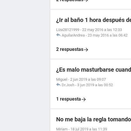
¿Ir al baño 1 hora después de
Liza28121999
-
22 may 2016 a las 12:33
AguilarAndrea
-
23 may 2016 a las 06:42
2 respuestas
¿Es malo masturbarse cuando
Miguel
-
2 jun 2019 a las 09:07
Dr.Josh
-
3 jun 2019 a las 00:52
1 respuesta
No me baja la regla tomando 
Miriam
-
18 jul 2019 a las 11:39