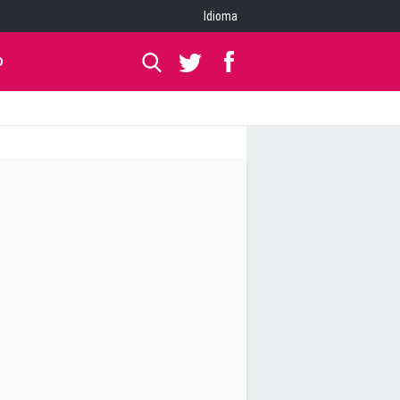
Idioma
O