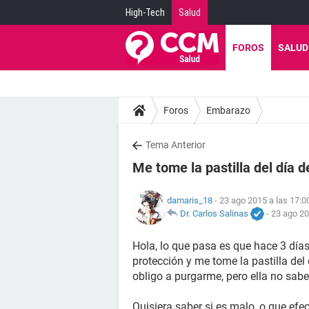
High-Tech
Salud
FOROS
SALUD
Foros
Embarazo
Tema Anterior
Me tome la pastilla del día
damaris_18
- 23 ago 2015 a las 17:0
Dr. Carlos Salinas
-
23 ago 20
Hola, lo que pasa es que hace 3 días
protección y me tome la pastilla de
obligo a purgarme, pero ella no sab
Quisiera saber si es malo, o que ef