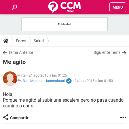
MENU
INICIO
FOROS
Foros
Salud
SALUD
Tema Anterior
Siguiente Tema
Me agito
FAMILIA
Mirta
- 24 ago 2015 a las 01:25
NUTRICIÓN
Dra. Marlene Huancahuari
-
24 ago 2015 a las 01:50
Hola,
BIENESTAR
Porque me agitó al subir una escalera pero no pasa cuando
camino o corro
SEXUALIDAD
Compartir
GLOSARIO