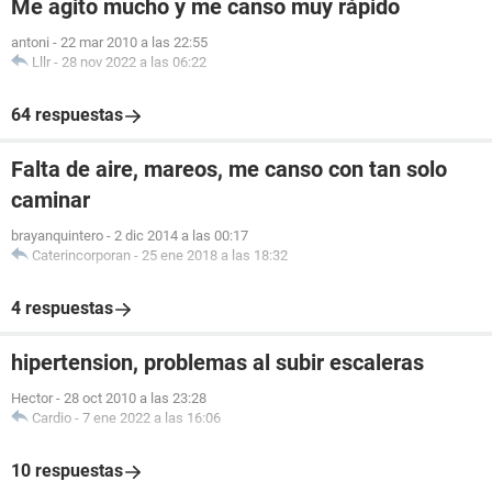
Me agito mucho y me canso muy rápido
antoni
-
22 mar 2010 a las 22:55
Lllr
-
28 nov 2022 a las 06:22
64 respuestas
Falta de aire, mareos, me canso con tan solo
caminar
brayanquintero
-
2 dic 2014 a las 00:17
Caterincorporan
-
25 ene 2018 a las 18:32
4 respuestas
hipertension, problemas al subir escaleras
Hector
-
28 oct 2010 a las 23:28
Cardio
-
7 ene 2022 a las 16:06
10 respuestas