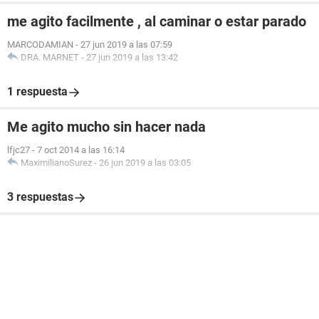
me agito facilmente , al caminar o estar parado
MARCODAMIAN
-
27 jun 2019 a las 07:59
DRA. MARNET
-
27 jun 2019 a las 13:42
1 respuesta
Me agito mucho sin hacer nada
lfjc27
-
7 oct 2014 a las 16:14
MaximilianoSurez
-
26 jun 2019 a las 03:05
3 respuestas