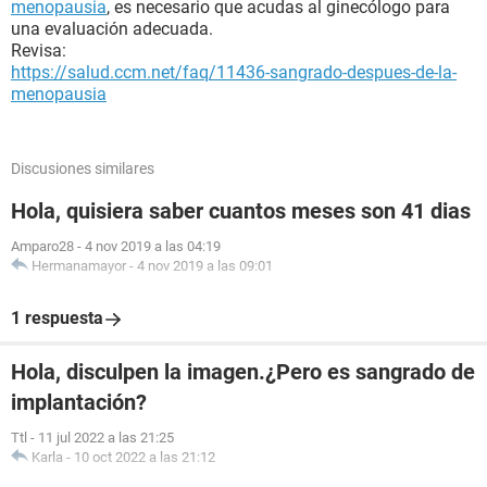
menopausia
, es necesario que acudas al ginecólogo para
una evaluación adecuada.
Revisa:
https://salud.ccm.net/faq/11436-sangrado-despues-de-la-
menopausia
Discusiones similares
Hola, quisiera saber cuantos meses son 41 dias
Amparo28
-
4 nov 2019 a las 04:19
Hermanamayor
-
4 nov 2019 a las 09:01
1 respuesta
Hola, disculpen la imagen.¿Pero es sangrado de
implantación?
Ttl
-
11 jul 2022 a las 21:25
Karla
-
10 oct 2022 a las 21:12