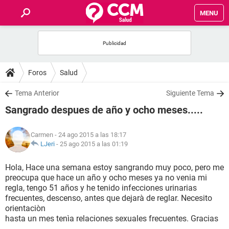
MENU
INICIO
FOROS
Foros
Salud
SALUD
Tema Anterior
Siguiente Tema
Sangrado despues de año y ocho meses.....
FAMILIA
Carmen
- 24 ago 2015 a las 18:17
NUTRICIÓN
LJeri
-
25 ago 2015 a las 01:19
Hola, Hace una semana estoy sangrando muy poco, pero me
BIENESTAR
preocupa que hace un año y ocho meses ya no venia mi
regla, tengo 51 años y he tenido infecciones urinarias
SEXUALIDAD
frecuentes, descenso, antes que dejarà de reglar. Necesito
orientaciòn
hasta un mes tenìa relaciones sexuales frecuentes. Gracias
GLOSARIO