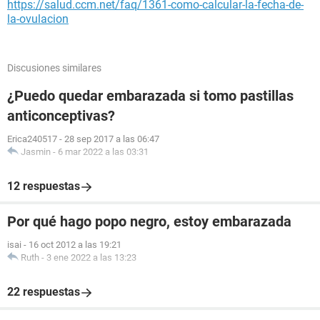
https://salud.ccm.net/faq/1361-como-calcular-la-fecha-de-
la-ovulacion
Discusiones similares
¿Puedo quedar embarazada si tomo pastillas
anticonceptivas?
Erica240517
-
28 sep 2017 a las 06:47
Jasmin
-
6 mar 2022 a las 03:31
12 respuestas
Por qué hago popo negro, estoy embarazada
isai
-
16 oct 2012 a las 19:21
Ruth
-
3 ene 2022 a las 13:23
22 respuestas