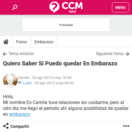
MENU
INICIO
FOROS
Foros
Embarazo
SALUD
Tema Anterior
Siguiente Tema
Quiero Saber Si Puedo quedar En Embarazo
FAMILIA
Camila
- 24 ago 2015 a las 18:45
NUTRICIÓN
LJeri
-
25 ago 2015 a las 00:43
Hola,
BIENESTAR
Mi nombre Es Camila tuve relaciones sin cuidarme, pero al
otro dia me llego el periodo ahi alguna posibilidad de quedar
SEXUALIDAD
en
embarazo
Compartir
GLOSARIO