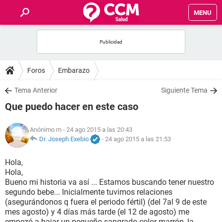
MENU
INICIO
FOROS
Foros
Embarazo
SALUD
Tema Anterior
Siguiente Tema
Que puedo hacer en este caso
FAMILIA
Anónimo m
- 24 ago 2015 a las 20:43
NUTRICIÓN
Dr. Joseph Exebio
-
24 ago 2015 a las 21:53
Hola,
BIENESTAR
Hola,
Bueno mi historia va así ... Estamos buscando tener nuestro
SEXUALIDAD
segundo bebe... Inicialmente tuvimos relaciones
(asegurándonos q fuera el periodo fértil) (del 7al 9 de este
mes agosto) y 4 días más tarde (el 12 de agosto) me
GLOSARIO
empezó a bajar un pequeño sangrado color marrón, la