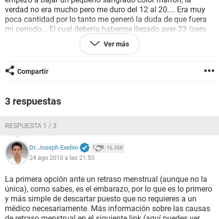
verdad no era mucho pero me duro del 12 al 20.... Era muy
poca cantidad por lo tanto me generó la duda de que fuera
mi periodo... El cual debería haberme llegado ayer 23 (pero
no me ha bajado)... Ya me hice la prueba en sangre y en
Ver más
orina y sale negativo!! :( ... Alguien que me pueda por favor
ayudar???? Q puede ser? Mil gracias!
Compartir
3 respuestas
RESPUESTA 1 / 3
Dr. Joseph Exebio
16.358
24 ago 2015 a las 21:53
La primera opción ante un retraso menstrual (aunque no la
única), como sabes, es el embarazo, por lo que es lo primero
y más simple de descartar puesto que no requieres a un
médico necesariamente. Más información sobre las causas
de retraso menstrual en el siguiente link (aquí puedes ver