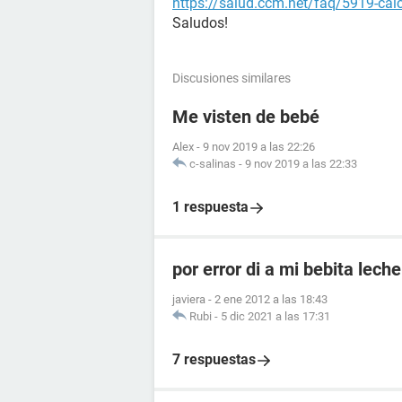
https://salud.ccm.net/faq/5919-ca
Saludos!
Discusiones similares
Me visten de bebé
Alex
-
9 nov 2019 a las 22:26
c-salinas
-
9 nov 2019 a las 22:33
1 respuesta
por error di a mi bebita lec
javiera
-
2 ene 2012 a las 18:43
Rubi
-
5 dic 2021 a las 17:31
7 respuestas