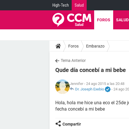
High-Tech
Salud
FOROS
SALUD
Foros
Embarazo
Tema Anterior
Qude día concebí a mi bebe
Jennifer
- 24 ago 2015 a las 20:48
Dr. Joseph Exebio
-
24 ago 20
Hola, hola me hice una eco el 25de 
fecha concebí a mi bebe
Compartir