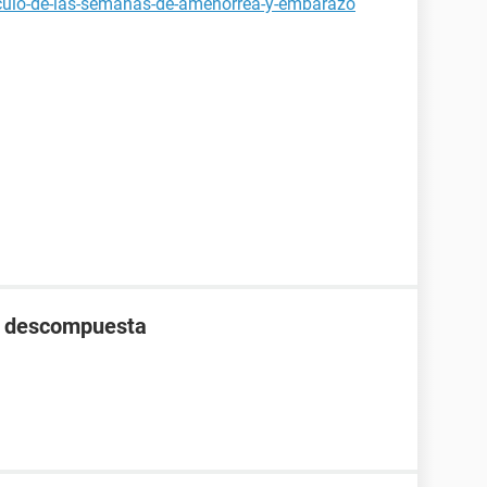
lculo-de-las-semanas-de-amenorrea-y-embarazo
he descompuesta