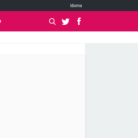
Idioma
O