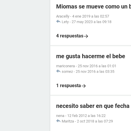
Miomas se mueve como un 
Aracelly
-
4 ene 2019 a las 02:57
Lety
-
27 may 2023 a las 09:18
4 respuestas
me gusta hacerme el bebe
mariconera
-
25 nov 2016 a las 01:01
somez
-
25 nov 2016 a las 03:35
1 respuesta
necesito saber en que fecha
nena
-
12 feb 2012 a las 16:22
Maritza
-
2 oct 2018 a las 07:29