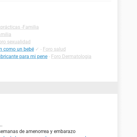
prácticas -Familia
amilia
oro sexualidad
en como un bebé
✓
-
Foro salud
bricante para mi pene
-
Foro Dermatologia
..
 semanas de amenorrea y embarazo