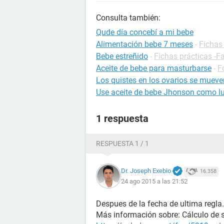
Consulta también:
Qude día concebí a mi bebe
Alimentación bebe 7 meses
-
Fichas 
Bebe estreñido
-
Fichas prácticas -F
Aceite de bebe para masturbarse
-
F
Los quistes en los ovarios se muev
Use aceite de bebe Jhonson como lu
1 respuesta
RESPUESTA 1 / 1
Dr. Joseph Exebio
16.358
24 ago 2015 a las 21:52
Despues de la fecha de ultima regla.
Más información sobre: Cálculo de