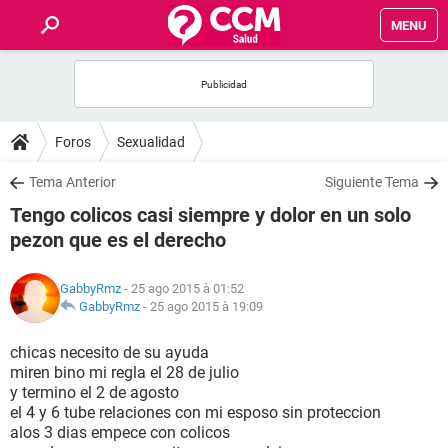
MENU
INICIO
FORUMS
Foros
Sexualidad
SALUD
Tema Anterior
Siguiente Tema
Tengo colicos casi siempre y dolor en un solo
FAMILIA
pezon que es el derecho
NUTRICIÓN
GabbyRmz
- 25 ago 2015 à 01:52
GabbyRmz
-
25 ago 2015 à 19:09
BIENESTAR
chicas necesito de su ayuda
miren bino mi regla el 28 de julio
SEXUALIDAD
y termino el 2 de agosto
el 4 y 6 tube relaciones con mi esposo sin proteccion
alos 3 dias empece con colicos
GLOSARIO