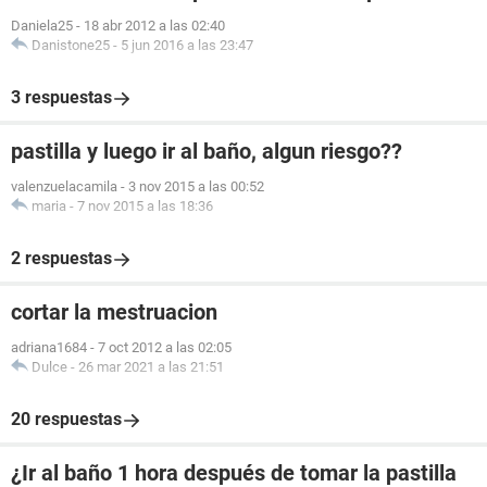
Daniela25
-
18 abr 2012 a las 02:40
Danistone25
-
5 jun 2016 a las 23:47
3 respuestas
pastilla y luego ir al baño, algun riesgo??
valenzuelacamila
-
3 nov 2015 a las 00:52
maria
-
7 nov 2015 a las 18:36
2 respuestas
cortar la mestruacion
adriana1684
-
7 oct 2012 a las 02:05
Dulce
-
26 mar 2021 a las 21:51
20 respuestas
¿Ir al baño 1 hora después de tomar la pastilla