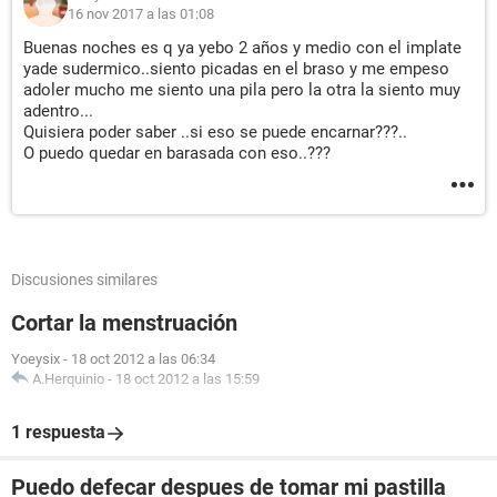
16 nov 2017 a las 01:08
Buenas noches es q ya yebo 2 años y medio con el implate
yade sudermico..siento picadas en el braso y me empeso
adoler mucho me siento una pila pero la otra la siento muy
adentro...
Quisiera poder saber ..si eso se puede encarnar???..
O puedo quedar en barasada con eso..???
Discusiones similares
Cortar la menstruación
Yoeysix
-
18 oct 2012 a las 06:34
A.Herquinio
-
18 oct 2012 a las 15:59
1 respuesta
Puedo defecar despues de tomar mi pastilla