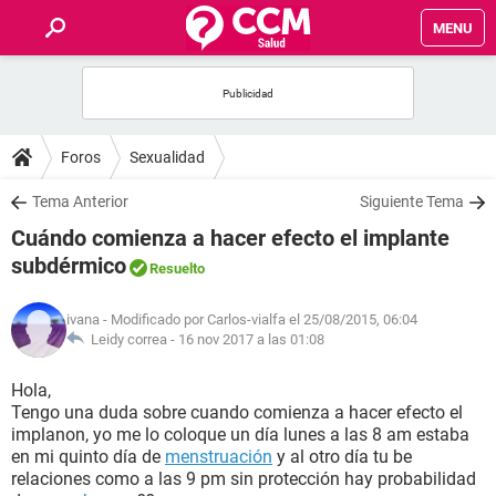
MENU
INICIO
FOROS
Foros
Sexualidad
SALUD
Tema Anterior
Siguiente Tema
Cuándo comienza a hacer efecto el implante
FAMILIA
subdérmico
Resuelto
NUTRICIÓN
ivana
- Modificado por Carlos-vialfa el 25/08/2015, 06:04
Leidy correa -
16 nov 2017 a las 01:08
BIENESTAR
Hola,
Tengo una duda sobre cuando comienza a hacer efecto el
SEXUALIDAD
implanon, yo me lo coloque un día lunes a las 8 am estaba
en mi quinto día de
menstruación
y al otro día tu be
relaciones como a las 9 pm sin protección hay probabilidad
GLOSARIO