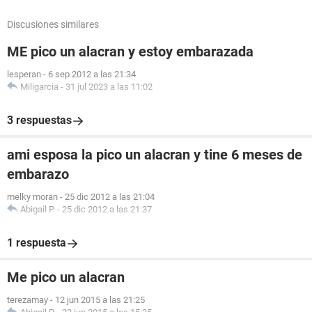
Discusiones similares
ME pico un alacran y estoy embarazada
lesperan
-
6 sep 2012 a las 21:34
Miligarcia
-
31 jul 2023 a las 11:02
3 respuestas
ami esposa la pico un alacran y tine 6 meses de
embarazo
melky moran
-
25 dic 2012 a las 21:04
Abigail P.
-
25 dic 2012 a las 21:37
1 respuesta
Me pico un alacran
terezamay
-
12 jun 2015 a las 21:25