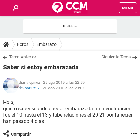
MENU
INICIO
FOROS
Foros
Embarazo
SALUD
Tema Anterior
Siguiente Tema
Saber si estoy embarazada
FAMILIA
diana quiroz
- 25 ago 2015 a las 22:59
NUTRICIÓN
sariuz97
-
25 ago 2015 a las 23:07
Hola,
BIENESTAR
quiero saber si pude quedar embarazada mi menstruacion
fue el 10 hasta el 13 y tube relaciones el 20 21 por fa recien
SEXUALIDAD
han pasado 4 dias
Compartir
GLOSARIO