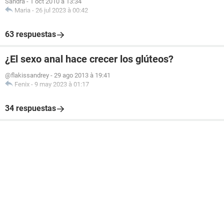
Sandra
-
1 oct 2010 à 13:34
Maria
-
26 jul 2023 à 00:42
63 respuestas
¿El sexo anal hace crecer los glúteos?
@flakissandrey
-
29 ago 2013 à 19:41
Fenix
-
9 may 2023 à 01:17
34 respuestas