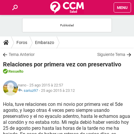
MENU
INICIO
FORUMS
Foros
Embarazo
SALUD
Tema Anterior
Siguiente Tema
Relaciones por primera vez con preservativo
FAMILIA
Resuelto
NUTRICIÓN
nano
- 25 ago 2015 à 22:57
sariuz97
-
25 ago 2015 à 23:12
BIENESTAR
Hola, tuve relaciones con mi novio por primera vez el 5de
agosto, y luego otras 4 veces pero siempre usando
SEXUALIDAD
preservativo y el no eyaculo adentro, hasta le echamos agua
al condón y no estaba roto. Mi regla debió haber venido hoy
25 de agosto pero hasta las horas de la tarde no me ha
GLOSARIO