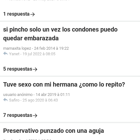
1 respuesta
si pincho solo un vez los condones puedo
quedar embarazada
mamaxita lopez
-
24 feb 2014 à 19:22
Yanet
-
19 jul 2022 à 08:05
5 respuestas
Tuve sexo con mi hermana ¿como lo repito?
usuario anónimo
-
14 abr 2019 à 01:11
Safiro
-
25 ago 2020 à 06:43
7 respuestas
Preservativo punzado con una aguja