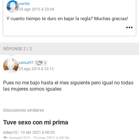
nanits
25 ago 2015 à 23:04
Y cuanto tiempo te duro en bajar la regla? Muchas gracias!
RÉPONSE 2 / 2
sariuz97
2
25 ago 2015 à 23:12
Pues no me bajo hasta el mes siguiente pero igual no todas
las mujeres somos iguales
Discusiones similares
Tuve sexo con mi prima
Adejo10
-
19 abr 2021 à 00:05
Ismael1312
-
23 may 2021 à 09:54