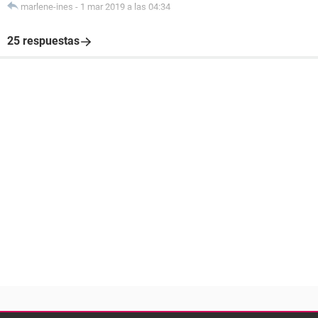
marlene-ines
-
1 mar 2019 a las 04:34
25 respuestas