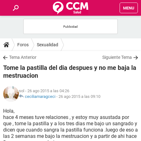
MENU
INICIO
FOROS
Foros
Sexualidad
SALUD
Tema Anterior
Siguiente Tema
Tome la pastilla del dia despues y no me baja la
FAMILIA
mestruacion
NUTRICIÓN
sol
- 26 ago 2015 a las 04:26
ceciliamaragceci
-
26 ago 2015 a las 09:10
BIENESTAR
Hola,
hace 4 meses tuve relaciones , y estoy muy asustada por
SEXUALIDAD
que , tome la pastilla y a los tres dias me bajo un sangrado y
dicen que cuando sangra la pastilla funciona .luego de eso a
las 2 semanas me bajo la mestruacion y a partir de ahi hace
GLOSARIO