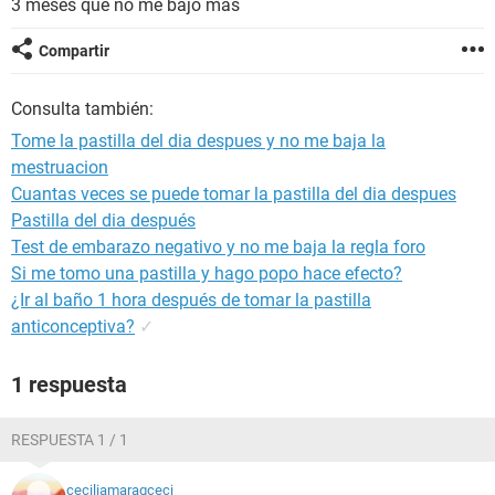
3 meses que no me bajo mas
Compartir
Consulta también:
Tome la pastilla del dia despues y no me baja la
mestruacion
Cuantas veces se puede tomar la pastilla del dia despues
Pastilla del dia después
Test de embarazo negativo y no me baja la regla foro
Si me tomo una pastilla y hago popo hace efecto?
¿Ir al baño 1 hora después de tomar la pastilla
anticonceptiva?
✓
1 respuesta
RESPUESTA 1 / 1
ceciliamaragceci