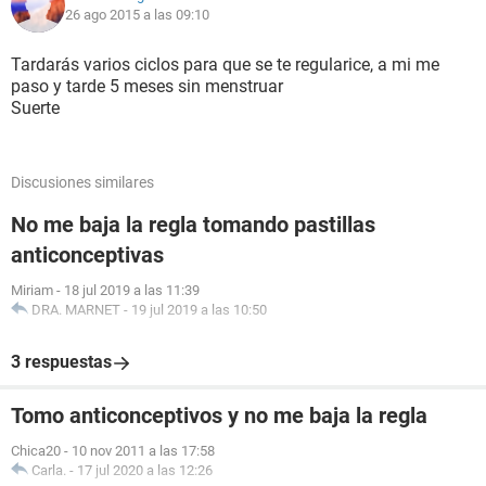
26 ago 2015 a las 09:10
Tardarás varios ciclos para que se te regularice, a mi me
paso y tarde 5 meses sin menstruar
Suerte
Discusiones similares
No me baja la regla tomando pastillas
anticonceptivas
Miriam
-
18 jul 2019 a las 11:39
DRA. MARNET
-
19 jul 2019 a las 10:50
3 respuestas
Tomo anticonceptivos y no me baja la regla
Chica20
-
10 nov 2011 a las 17:58
Carla.
-
17 jul 2020 a las 12:26