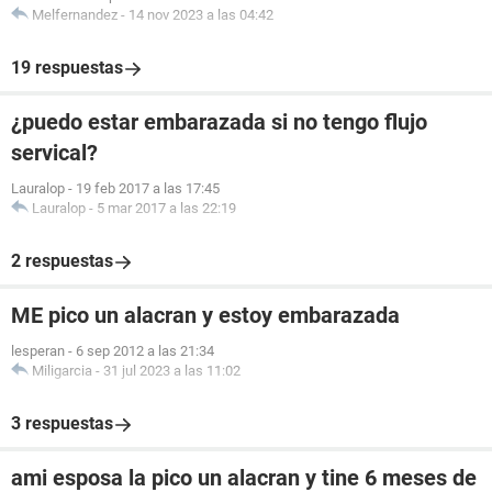
Melfernandez
-
14 nov 2023 a las 04:42
19 respuestas
¿puedo estar embarazada si no tengo flujo
servical?
Lauralop
-
19 feb 2017 a las 17:45
Lauralop
-
5 mar 2017 a las 22:19
2 respuestas
ME pico un alacran y estoy embarazada
lesperan
-
6 sep 2012 a las 21:34
Miligarcia
-
31 jul 2023 a las 11:02
3 respuestas
ami esposa la pico un alacran y tine 6 meses de