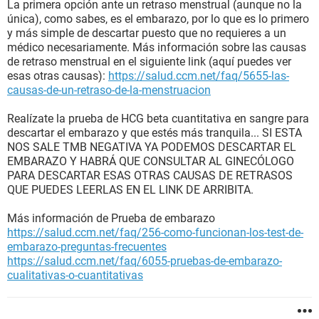
La primera opción ante un retraso menstrual (aunque no la
única), como sabes, es el embarazo, por lo que es lo primero
y más simple de descartar puesto que no requieres a un
médico necesariamente. Más información sobre las causas
de retraso menstrual en el siguiente link (aquí puedes ver
esas otras causas):
https://salud.ccm.net/faq/5655-las-
causas-de-un-retraso-de-la-menstruacion
Realízate la prueba de HCG beta cuantitativa en sangre para
descartar el embarazo y que estés más tranquila... SI ESTA
NOS SALE TMB NEGATIVA YA PODEMOS DESCARTAR EL
EMBARAZO Y HABRÁ QUE CONSULTAR AL GINECÓLOGO
PARA DESCARTAR ESAS OTRAS CAUSAS DE RETRASOS
QUE PUEDES LEERLAS EN EL LINK DE ARRIBITA.
Más información de Prueba de embarazo
https://salud.ccm.net/faq/256-como-funcionan-los-test-de-
embarazo-preguntas-frecuentes
https://salud.ccm.net/faq/6055-pruebas-de-embarazo-
cualitativas-o-cuantitativas