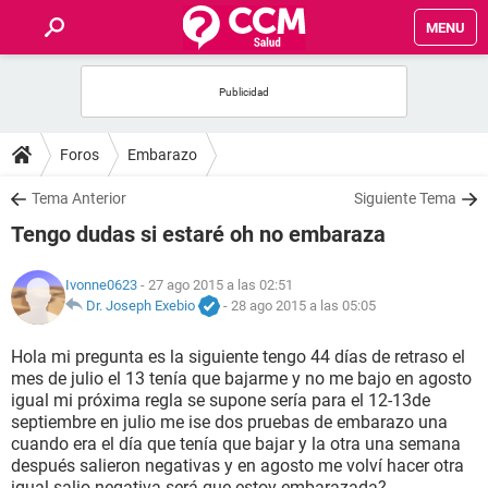
MENU
INICIO
FOROS
Foros
Embarazo
SALUD
Tema Anterior
Siguiente Tema
Tengo dudas si estaré oh no embaraza
FAMILIA
Ivonne0623
- 27 ago 2015 a las 02:51
NUTRICIÓN
Dr. Joseph Exebio
-
28 ago 2015 a las 05:05
Hola mi pregunta es la siguiente tengo 44 días de retraso el
BIENESTAR
mes de julio el 13 tenía que bajarme y no me bajo en agosto
igual mi próxima regla se supone sería para el 12-13de
SEXUALIDAD
septiembre en julio me ise dos pruebas de embarazo una
cuando era el día que tenía que bajar y la otra una semana
después salieron negativas y en agosto me volví hacer otra
GLOSARIO
igual salio negativa será que estoy embarazada?