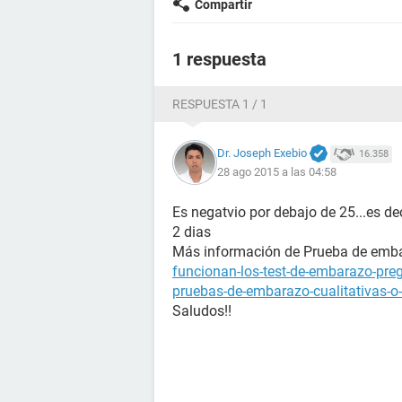
Compartir
1 respuesta
RESPUESTA 1 / 1
Dr. Joseph Exebio
16.358
28 ago 2015 a las 04:58
Es negatvio por debajo de 25...es deci
2 dias
Más información de Prueba de emb
funcionan-los-test-de-embarazo-pre
pruebas-de-embarazo-cualitativas-o-
Saludos!!