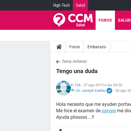
High-Tech
Salud
FOROS
SALUD
Foros
Embarazo
Tema Anterior
Tengo una duda
K-124
- 27 ago 2015 a las 04:26
Dr. Joseph Exebio
-
28 ago 20
Hola necesito que me ayuden porfa
Me hice el examen de
sangre
me dio:
Ayuda plisssss ...!!