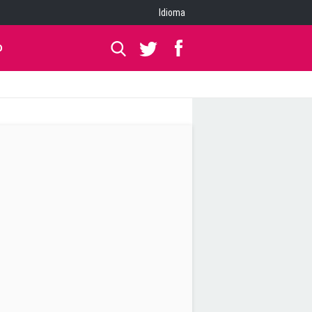
Idioma
O