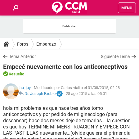
MENU
INICIO
FOROS
Foros
Embarazo
SALUD
Tema Anterior
Siguiente Tema
Empecé nuevamente con los anticonceptivos
FAMILIA
Resuelto
NUTRICIÓN
lau_juy
- Modificado por Carlos-vialfa el 31/08/2015, 02:28
Dr. Joseph Exebio
-
28 ago 2015 a las 05:01
BIENESTAR
hola mi problema es que hace tres años tomo
anticonceptivos y por pedido de mi ginecologo (para
SEXUALIDAD
descansar) hace dos meses deje de tomarlas... la cuestion
es que hoy TERMINE MI MENSTRUACION Y EMPECE CON
LAS PASTILLAS nuevamente...(olvide que era el primer dia
GLOSARIO