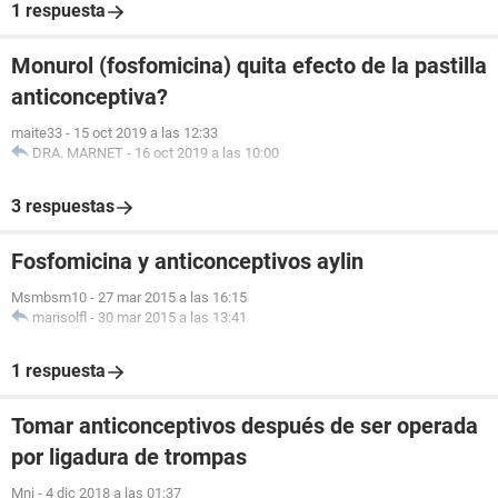
1 respuesta
Monurol (fosfomicina) quita efecto de la pastilla
anticonceptiva?
maite33
-
15 oct 2019 a las 12:33
DRA. MARNET
-
16 oct 2019 a las 10:00
3 respuestas
Fosfomicina y anticonceptivos aylin
Msmbsm10
-
27 mar 2015 a las 16:15
marisolfl
-
30 mar 2015 a las 13:41
1 respuesta
Tomar anticonceptivos después de ser operada
por ligadura de trompas
Mni
-
4 dic 2018 a las 01:37