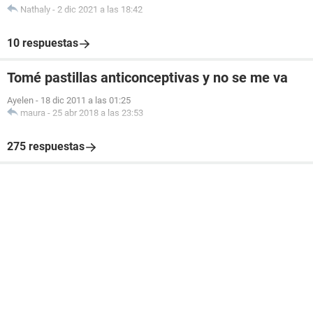
Nathaly
-
2 dic 2021 a las 18:42
10 respuestas
Tomé pastillas anticonceptivas y no se me va
Ayelen
-
18 dic 2011 a las 01:25
maura
-
25 abr 2018 a las 23:53
275 respuestas