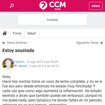
MENU
INICIO
FOROS
Foros
Salud
SALUD
Tema Anterior
Siguiente Tema
Estoy asustada
FAMILIA
Fabivlm
- 31 ago 2015 a las 04:39
NUTRICIÓN
Momit
-
4 sep 2015 a las 00:12
Hola,
BIENESTAR
Hace tres noches tome un vaso de leche completa, y no se si
fue eso pero desde entonces he estado muy hinchada! Y
SEXUALIDAD
cada vez que como algo aumenta la inflamación. He estado
leyendo y dicen que también puede ser embarazo, porque no
me duele nada, pero tampoco he tenido faltas en mi periodo,
GLOSARIO
entonces no se que pensar...respondan