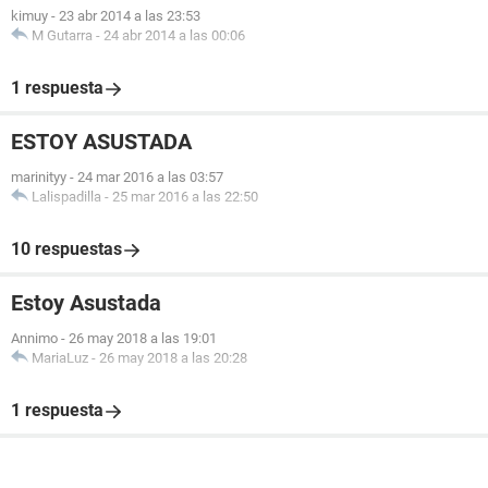
kimuy
-
23 abr 2014 a las 23:53
M Gutarra
-
24 abr 2014 a las 00:06
1 respuesta
ESTOY ASUSTADA
marinityy
-
24 mar 2016 a las 03:57
Lalispadilla
-
25 mar 2016 a las 22:50
10 respuestas
Estoy Asustada
Annimo
-
26 may 2018 a las 19:01
MariaLuz
-
26 may 2018 a las 20:28
1 respuesta