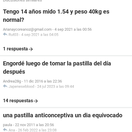
Discusiones similares
Tengo 14 años mido 1.54 y peso 40kg es
normal?
Arianaycoreanoz@gmail.com
-
4 sep 2021 a las 00:56
Rut03
-
4 sep 2021 a las 04:05
1 respuesta
Engordé luego de tomar la pastilla del día
después
Andrea28g
-
11 dic 2016 a las 22:36
Japeneseblood
-
24 jul 2023 a las 09:44
14 respuestas
una pastilla anticonceptiva un dia equivocado
paula
-
22 nov 2011 a las 20:56
Ana
-
26 feb 2022 a las 23:08