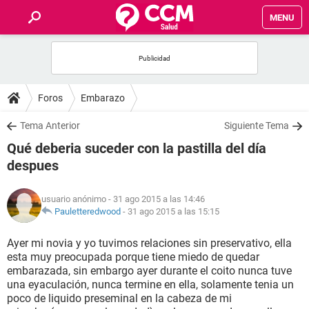
MENU
INICIO
FOROS
Foros
Embarazo
SALUD
Tema Anterior
Siguiente Tema
Qué deberia suceder con la pastilla del día
FAMILIA
despues
NUTRICIÓN
usuario anónimo
- 31 ago 2015 a las 14:46
Pauletteredwood
-
31 ago 2015 a las 15:15
BIENESTAR
Ayer mi novia y yo tuvimos relaciones sin preservativo, ella
esta muy preocupada porque tiene miedo de quedar
SEXUALIDAD
embarazada, sin embargo ayer durante el coito nunca tuve
una eyaculación, nunca termine en ella, solamente tenia un
poco de liquido preseminal en la cabeza de mi
GLOSARIO