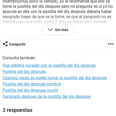
miembro(muy poco la verdad), yo le recomende que ella se
tome la pastilla del día despues pero mi pregunta es si yo no
eyacule en ella con la pastilla del día despues deberia haber
sangrado luego de que se la tome, se que el sangrado no es
instantaneo que tarda como 2 días en llegar pero deberia
ella sangrar si yo no termine? Se que el liquido preseminal
Ver más
tambien embaraza ya que igual contiene espermatozoides
pero fue muy poco lo que vote y no creo haberlo introducido
dentro de ella
Compartir
Consulta también:
Qué deberia suceder con la pastilla del día despues
Pastilla del dia después
Cuantas veces se puede tomar la pastilla del dia despues
Pastilla del día después nombre
Pastilla del dia despues ovulol
Sangrado despues de la pastilla del dia despues
2 respuestas