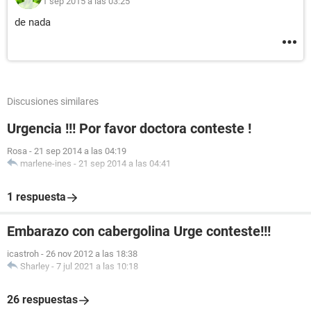
1 sep 2015 a las 03:25
de nada
Discusiones similares
Urgencia !!! Por favor doctora conteste !
Rosa
-
21 sep 2014 a las 04:19
marlene-ines
-
21 sep 2014 a las 04:41
1 respuesta
Embarazo con cabergolina Urge conteste!!!
icastroh
-
26 nov 2012 a las 18:38
Sharley
-
7 jul 2021 a las 10:18
26 respuestas