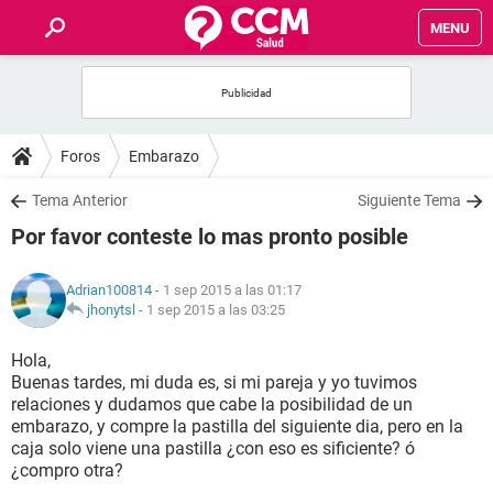
MENU
INICIO
FOROS
Foros
Embarazo
SALUD
Tema Anterior
Siguiente Tema
Por favor conteste lo mas pronto posible
FAMILIA
Adrian100814
- 1 sep 2015 a las 01:17
NUTRICIÓN
jhonytsl
-
1 sep 2015 a las 03:25
Hola,
BIENESTAR
Buenas tardes, mi duda es, si mi pareja y yo tuvimos
relaciones y dudamos que cabe la posibilidad de un
SEXUALIDAD
embarazo, y compre la pastilla del siguiente dia, pero en la
caja solo viene una pastilla ¿con eso es sificiente? ó
¿compro otra?
GLOSARIO