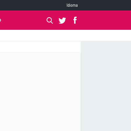
Idioma
O