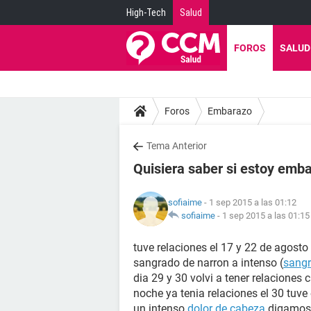
High-Tech
Salud
FOROS
SALUD
Foros
Embarazo
Tema Anterior
Quisiera saber si estoy emba
sofiaime
- 1 sep 2015 a las 01:12
sofiaime
-
1 sep 2015 a las 01:15
tuve relaciones el 17 y 22 de agosto
sangrado de narron a intenso (
sangr
dia 29 y 30 volvi a tener relaciones 
noche ya tenia relaciones el 30 tuve
un intenso
dolor de cabeza
digamos