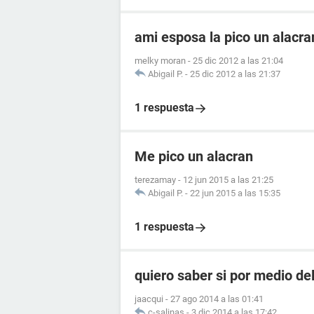
ami esposa la pico un alacr
melky moran
-
25 dic 2012 a las 21:04
Abigail P.
-
25 dic 2012 a las 21:37
1 respuesta
Me pico un alacran
terezamay
-
12 jun 2015 a las 21:25
Abigail P.
-
22 jun 2015 a las 15:35
1 respuesta
quiero saber si por medio de
jaacqui
-
27 ago 2014 a las 01:41
c-salinas
-
3 dic 2014 a las 17:42