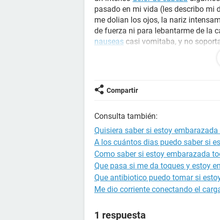
pasado en mi vida (les describo mi 
me dolian los ojos, la nariz intensa
de fuerza ni para lebantarme de la 
nauseas
casi vomitaba, y no soport
la tarde del 30 un
ardor intenso al or
desperte un poco mareada y con un p
me super ardia mucho y al limpiarm
ya fui al medico pero me dio tratam
Compartir
nada, solo a lo que yo le decia, to
quisiera saber si es un
embarazo
o q
Consulta también:
nutriologo, y hasta el 27 sep tengo 
quiero esperar tanto y quisiera sa
Quisiera saber si estoy embarazada o
lo espero con ganas pero no se, aaa
A los cuántos dias puedo saber si 
agosto e notado dolor en los pechos
Como saber si estoy embarazada to
dolorcito, y me siento que estan cali
Que pasa si me da toques y estoy 
sin barilla y de algodon porque rea
Que antibiotico puedo tomar si est
podria decir es muy importante para
Me dio corriente conectando el carg
infeccion
y no lo es? solo para empe
1 respuesta