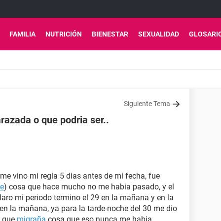
FAMILIA
NUTRICIÓN
BIENESTAR
SEXUALIDAD
GLOSARI
Siguiente Tema
razada o que podria ser..
 me vino mi regla 5 dias antes de mi fecha, fue
e
) cosa que hace mucho no me habia pasado, y el
claro mi periodo termino el 29 en la mañana y en la
 en la mañana, ya para la tarde-noche del 30 me dio
 que
migraña
cosa que eso nunca me habia