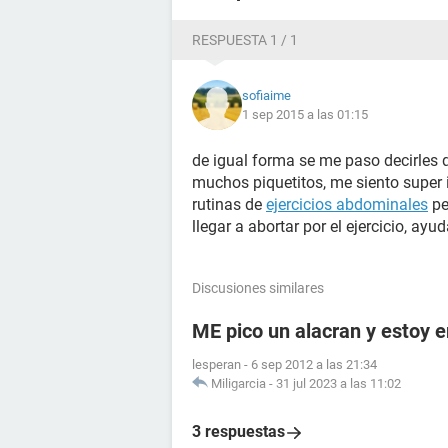
RESPUESTA 1 / 1
sofiaime
1 sep 2015 a las 01:15
de igual forma se me paso decirles q
muchos piquetitos, me siento super
rutinas de
ejercicios abdominales
pe
llegar a abortar por el ejercicio, ayud
Discusiones similares
ME pico un alacran y estoy
lesperan
-
6 sep 2012 a las 21:34
Miligarcia
-
31 jul 2023 a las 11:02
3 respuestas