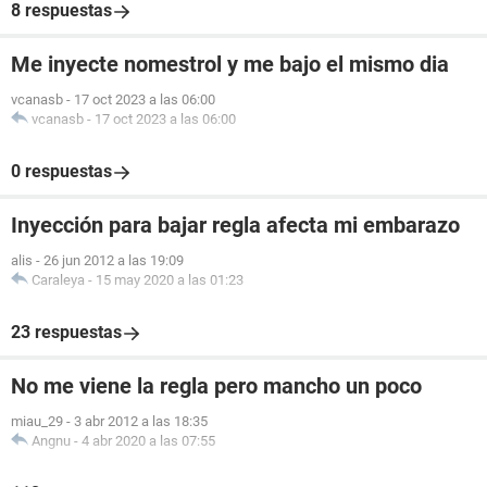
8 respuestas
Me inyecte nomestrol y me bajo el mismo dia
vcanasb
-
17 oct 2023 a las 06:00
vcanasb
-
17 oct 2023 a las 06:00
0 respuestas
Inyección para bajar regla afecta mi embarazo
alis
-
26 jun 2012 a las 19:09
Caraleya
-
15 may 2020 a las 01:23
23 respuestas
No me viene la regla pero mancho un poco
miau_29
-
3 abr 2012 a las 18:35
Angnu
-
4 abr 2020 a las 07:55