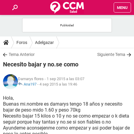
MENU
INICIO
FOROS
Foros
Adelgazar
SALUD
Tema Anterior
Siguiente Tema
Necesito bajar y no.se como
FAMILIA
Damarys flores
- 1 sep 2015 a las 03:07
NUTRICIÓN
Ana197
-
4 sep 2015 a las 19:46
Hola,
BIENESTAR
Buenas mi.nombre es damarys tengo 18 años y necesito
bajar de peso mido 1.60 y peso 70kg
SEXUALIDAD
Necesito bajar 15 kilos o 10 y no se como empezar o k dieta
seguir porque hay tantas y no.se si son fiables o.no
Ayundeme aconsejenme como empezar y asi poder bajar de
GLOSARIO
peso lo antes posible