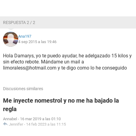
RESPUESTA 2 / 2
Ana197
4 sep 2015 a las 19:46
Hola Damarys, yo te puedo ayudar, he adelgazado 15 kilos y
sin efecto rebote. Mándame un mail a
limoraless@hotmail.com y te digo como lo he conseguido
Discusiones similares
Me inyecte nomestrol y no me ha bajado la
regla
Annabel
-
16 mar 2019 a las 01:10
Jennifer
-
14 feb 2023 a las 11:15