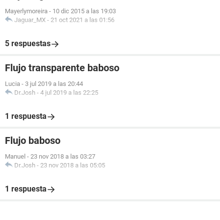
Mayerlymoreira
-
10 dic 2015 a las 19:03
Jaguar_MX
-
21 oct 2021 a las 01:56
5 respuestas
Flujo transparente baboso
Lucia
-
3 jul 2019 a las 20:44
Dr.Josh
-
4 jul 2019 a las 22:25
1 respuesta
Flujo baboso
Manuel
-
23 nov 2018 a las 03:27
Dr.Josh
-
23 nov 2018 a las 05:05
1 respuesta