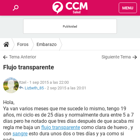
MENU
INICIO
FOROS
Foros
Embarazo
SALUD
Tema Anterior
Siguiente Tema
Flujo transparente
FAMILIA
Itzel
- 1 sep 2015 a las 22:00
NUTRICIÓN
Lizbeth_85
-
2 sep 2015 a las 20:01
Hola,
BIENESTAR
Ya van varios meses que me sucede lo mismo, tengo 19
años, mi ciclo es de 25 días y normalmente dura entre 5 a 7
SEXUALIDAD
días pero he notado que tres días después de que acaba mi
regla me baja un
flujo transparente
como clara de huevo , y
con
sangre
esto dura unos dos o tres días y ya como si
GLOSARIO
nada.