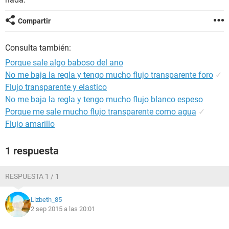
Compartir
Consulta también:
Porque sale algo baboso del ano
No me baja la regla y tengo mucho flujo transparente foro
✓
Flujo transparente y elastico
No me baja la regla y tengo mucho flujo blanco espeso
Porque me sale mucho flujo transparente como agua
✓
Flujo amarillo
1 respuesta
RESPUESTA 1 / 1
Lizbeth_85
2 sep 2015 a las 20:01