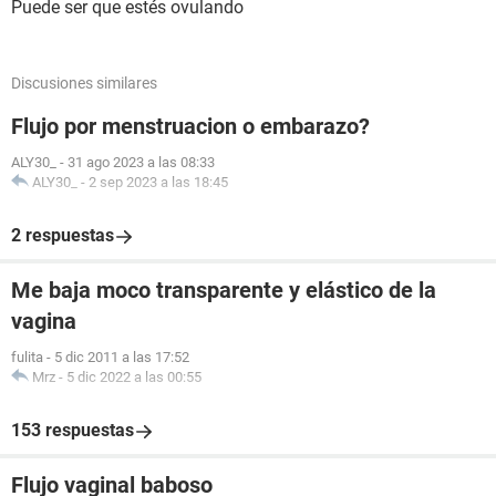
Puede ser que estés ovulando
Discusiones similares
Flujo por menstruacion o embarazo?
ALY30_
-
31 ago 2023 a las 08:33
ALY30_
-
2 sep 2023 a las 18:45
2 respuestas
Me baja moco transparente y elástico de la
vagina
fulita
-
5 dic 2011 a las 17:52
Mrz
-
5 dic 2022 a las 00:55
153 respuestas
Flujo vaginal baboso