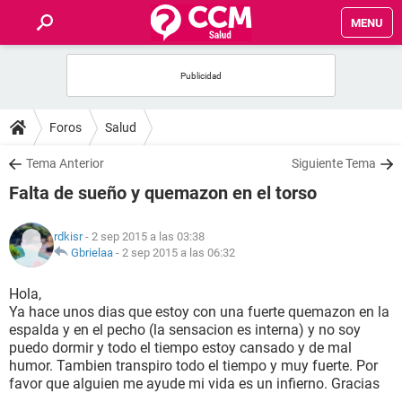
MENU
INICIO
FOROS
Foros
Salud
SALUD
Tema Anterior
Siguiente Tema
Falta de sueño y quemazon en el torso
FAMILIA
rdkisr
- 2 sep 2015 a las 03:38
NUTRICIÓN
Gbrielaa
-
2 sep 2015 a las 06:32
Hola,
BIENESTAR
Ya hace unos dias que estoy con una fuerte quemazon en la
espalda y en el pecho (la sensacion es interna) y no soy
SEXUALIDAD
puedo dormir y todo el tiempo estoy cansado y de mal
humor. Tambien transpiro todo el tiempo y muy fuerte. Por
favor que alguien me ayude mi vida es un infierno. Gracias
GLOSARIO