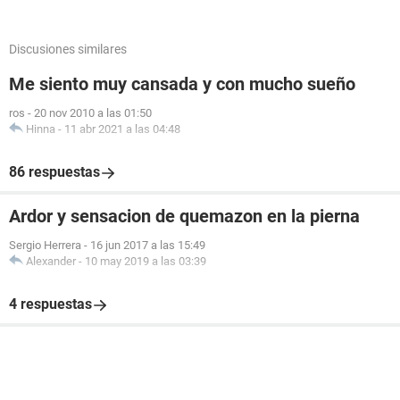
Discusiones similares
Me siento muy cansada y con mucho sueño
ros
-
20 nov 2010 a las 01:50
Hinna
-
11 abr 2021 a las 04:48
86 respuestas
Ardor y sensacion de quemazon en la pierna
Sergio Herrera
-
16 jun 2017 a las 15:49
Alexander
-
10 may 2019 a las 03:39
4 respuestas