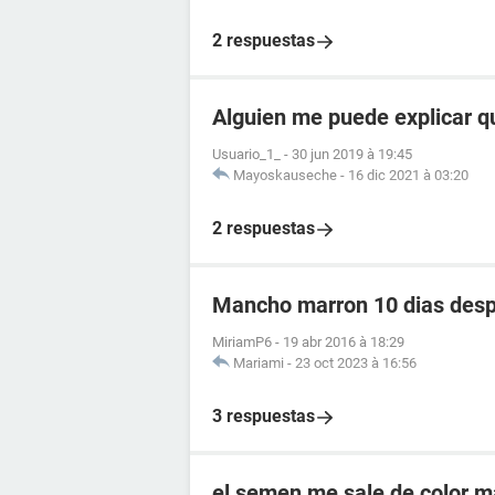
2 respuestas
Alguien me puede explicar q
Usuario_1_
-
30 jun 2019 à 19:45
Mayoskauseche
-
16 dic 2021 à 03:20
2 respuestas
Mancho marron 10 dias despu
MiriamP6
-
19 abr 2016 à 18:29
Mariami
-
23 oct 2023 à 16:56
3 respuestas
el semen me sale de color 