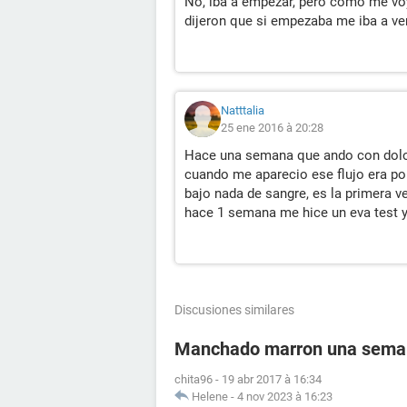
No, iba a empezar, pero como me voy
dijeron que si empezaba me iba a veni
Natttalia
25 ene 2016 à 20:28
Hace una semana que ando con dolor
cuando me aparecio ese flujo era po
bajo nada de sangre, es la primera 
hace 1 semana me hice un eva test y
Discusiones similares
Manchado marron una semana
chita96
-
19 abr 2017 à 16:34
Helene
-
4 nov 2023 à 16:23