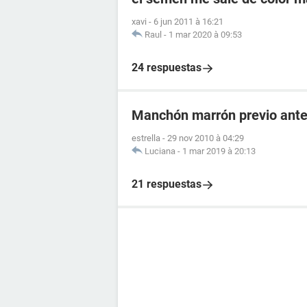
xavi
-
6 jun 2011 à 16:21
Raul
-
1 mar 2020 à 09:53
24 respuestas
Manchón marrón previo antes
estrella
-
29 nov 2010 à 04:29
Luciana
-
1 mar 2019 à 20:13
21 respuestas