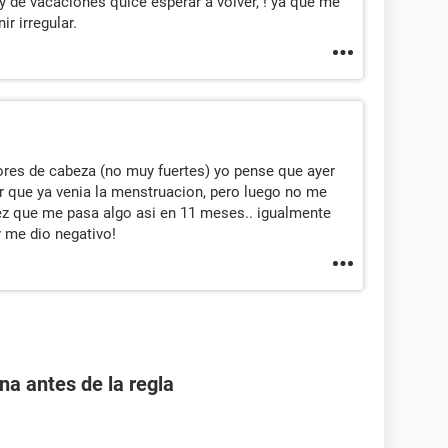
 de vacaciones quice esperar a volver, ! ya que me
r irregular.
es de cabeza (no muy fuertes) yo pense que ayer
r que ya venia la menstruacion, pero luego no me
vez que me pasa algo asi en 11 meses.. igualmente
 me dio negativo!
 antes de la regla