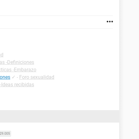
ud
as -Definiciones
cticas -Embarazo
iones
✓
-
Foro sexualidad
-Ideas recibidas
29.005