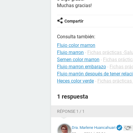
Muchas gracias!
Compartir
Consulta también:
Flujo color marron
Flujo marron
-
Fichas prácticas -Sal
Semen color marron
-
Fichas práctic
Flujo marron embarazo
-
Fichas prá
Flujo marrón después de tener relac
Heces color verde
-
Fichas prácticas 
1 respuesta
RÉPONSE 1 / 1
Dra. Marlene Huancahuari