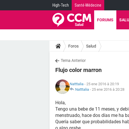
High-Tech
Santé-Médecine
FORUMS
SAL
Foros
Salud
Tema Anterior
Flujo color marron
Natttalia
- 25 ene 2016 à 20:19
Natttalia
-
25 ene 2016 à 20:28
Hola,
Tengo una bebe de 11 meses, y deb
menstruado, hace dos días me ha ba
Quería saber que probabilidades ha
o algo grabe.