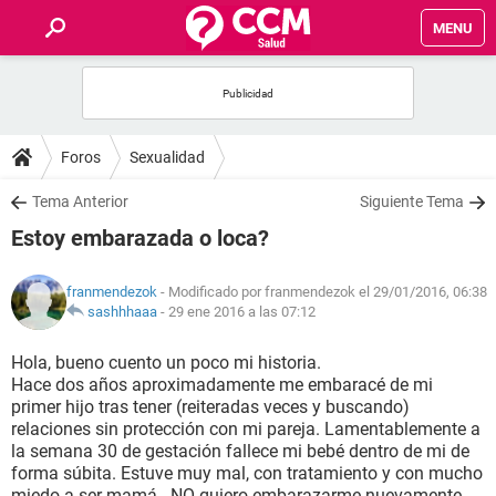
MENU
INICIO
FOROS
Foros
Sexualidad
SALUD
Tema Anterior
Siguiente Tema
Estoy embarazada o loca?
FAMILIA
franmendezok
- Modificado por franmendezok el 29/01/2016, 06:38
NUTRICIÓN
sashhhaaa
-
29 ene 2016 a las 07:12
Hola, bueno cuento un poco mi historia.
BIENESTAR
Hace dos años aproximadamente me embaracé de mi
primer hijo tras tener (reiteradas veces y buscando)
SEXUALIDAD
relaciones sin protección con mi pareja. Lamentablemente a
la semana 30 de gestación fallece mi bebé dentro de mi de
forma súbita. Estuve muy mal, con tratamiento y con mucho
GLOSARIO
miedo a ser mamá.. NO quiero embarazarme nuevamente.