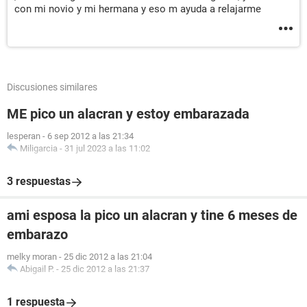
con mi novio y mi hermana y eso m ayuda a relajarme
Discusiones similares
ME pico un alacran y estoy embarazada
lesperan
-
6 sep 2012 a las 21:34
Miligarcia
-
31 jul 2023 a las 11:02
3 respuestas
ami esposa la pico un alacran y tine 6 meses de
embarazo
melky moran
-
25 dic 2012 a las 21:04
Abigail P.
-
25 dic 2012 a las 21:37
1 respuesta