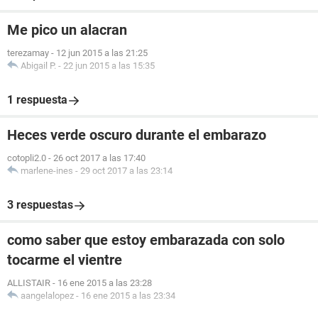
Me pico un alacran
terezamay
-
12 jun 2015 a las 21:25
Abigail P.
-
22 jun 2015 a las 15:35
1 respuesta
Heces verde oscuro durante el embarazo
cotopli2.0
-
26 oct 2017 a las 17:40
marlene-ines
-
29 oct 2017 a las 23:14
3 respuestas
como saber que estoy embarazada con solo
tocarme el vientre
ALLISTAIR
-
16 ene 2015 a las 23:28
aangelalopez
-
16 ene 2015 a las 23:34