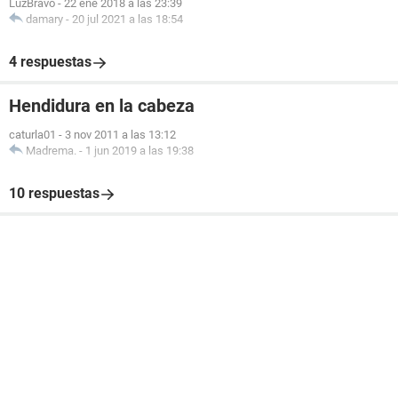
LuzBravo
-
22 ene 2018 a las 23:39
damary
-
20 jul 2021 a las 18:54
4 respuestas
Hendidura en la cabeza
caturla01
-
3 nov 2011 a las 13:12
Madrema.
-
1 jun 2019 a las 19:38
10 respuestas