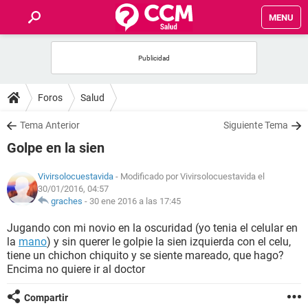
MENU
INICIO
FOROS
Foros
Salud
SALUD
Tema Anterior
Siguiente Tema
Golpe en la sien
FAMILIA
Vivirsolocuestavida
- Modificado por Vivirsolocuestavida el
30/01/2016, 04:57
NUTRICIÓN
graches
-
30 ene 2016 a las 17:45
Jugando con mi novio en la oscuridad (yo tenia el celular en
BIENESTAR
la
mano
) y sin querer le golpie la sien izquierda con el celu,
tiene un chichon chiquito y se siente mareado, que hago?
SEXUALIDAD
Encima no quiere ir al doctor
GLOSARIO
Compartir