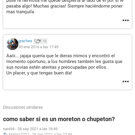
puse re nerviosa me quede despierta al lado de el por si le
pasaba algo! Muchas gracias! Siempre haciéndome poner
mas tranquila
graches
15
30 ene 2016 a las 17:45
Aaiii... jajaja quería que le dieras mimos y encontró el
momento oportuno, a los hombres también les gusta que
sus novias estén atentas y preocupadas por ellos.
Un placer, y que tengas buen día!
Discusiones similares
como saber si es un moreton o chupeton?
nani94
-
28 sep 2021 a las 18:49
Matias2202
-
28 sep 2021 a las 23:44