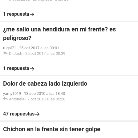
1 respuesta
¿me salio una hendidura en mi frente? es
peligroso?
rugal71
-
25 oct 2017 a las 00:01
Dr.Josh
-
25 oct 2017 a las 00:39
1 respuesta
Dolor de cabeza lado izquierdo
yamy1019
-
13 sep 2010 a las 18:43
Antonela
-
7 oct 2018 a las 05:28
47 respuestas
Chichon en la frente sin tener golpe