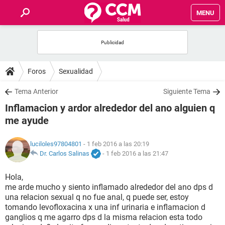
MENU
INICIO
FOROS
Foros
Sexualidad
SALUD
Tema Anterior
Siguiente Tema
Inflamacion y ardor alrededor del ano alguien q
FAMILIA
me ayude
NUTRICIÓN
luciloles97804801
- 1 feb 2016 a las 20:19
Dr. Carlos Salinas
-
1 feb 2016 a las 21:47
BIENESTAR
Hola,
me arde mucho y siento inflamado alrededor del ano dps d
SEXUALIDAD
una relacion sexual q no fue anal, q puede ser, estoy
tomando levofloxacina x una inf urinaria e inflamacion d
ganglios q me agarro dps d la misma relacion esta todo
GLOSARIO