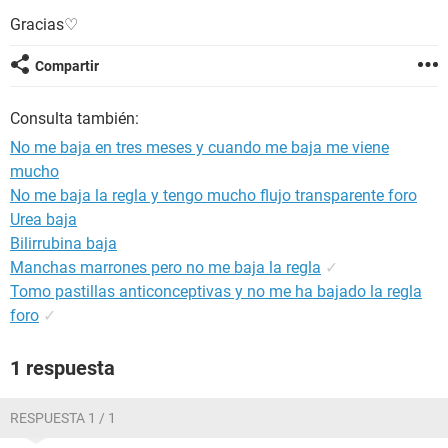
Gracias♡
Compartir
Consulta también:
No me baja en tres meses y cuando me baja me viene
mucho
No me baja la regla y tengo mucho flujo transparente foro
Urea baja
Bilirrubina baja
Manchas marrones pero no me baja la regla
✓
Tomo pastillas anticonceptivas y no me ha bajado la regla
foro
✓
1 respuesta
RESPUESTA 1 / 1