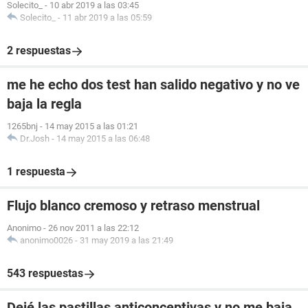
Solecito_
-
10 abr 2019 a las 03:45
Solecito_
-
11 abr 2019 a las 05:59
2 respuestas
me he echo dos test han salido negativo y no ve
baja la regla
1265bnj
-
14 may 2015 a las 01:21
Dr.Josh
-
14 may 2015 a las 06:48
1 respuesta
Flujo blanco cremoso y retraso menstrual
Anonimo
-
26 nov 2011 a las 22:12
anonimo0026
-
31 may 2019 a las 21:49
543 respuestas
Dejé las pastillas anticonceptivas y no me baja