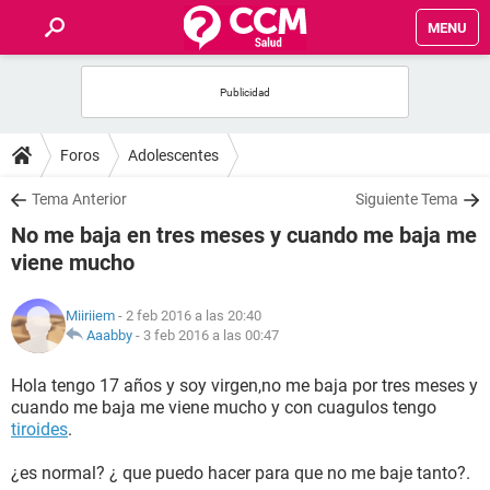
MENU
INICIO
FOROS
Foros
Adolescentes
SALUD
Tema Anterior
Siguiente Tema
No me baja en tres meses y cuando me baja me
FAMILIA
viene mucho
NUTRICIÓN
Miiriiem
- 2 feb 2016 a las 20:40
Aaabby
-
3 feb 2016 a las 00:47
BIENESTAR
Hola tengo 17 años y soy virgen,no me baja por tres meses y
cuando me baja me viene mucho y con cuagulos tengo
SEXUALIDAD
tiroides
.
¿es normal? ¿ que puedo hacer para que no me baje tanto?.
GLOSARIO