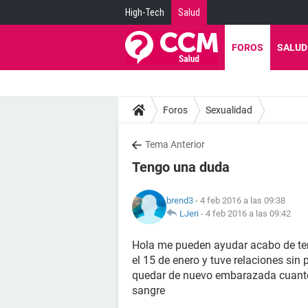
High-Tech
Salud
FOROS
SALUD
Foros
Sexualidad
Tema Anterior
Tengo una duda
brend3
- 4 feb 2016 a las 09:38
LJeri
-
4 feb 2016 a las 09:42
Hola me pueden ayudar acabo de ten
el 15 de enero y tuve relaciones si
quedar de nuevo embarazada cuanto
sangre