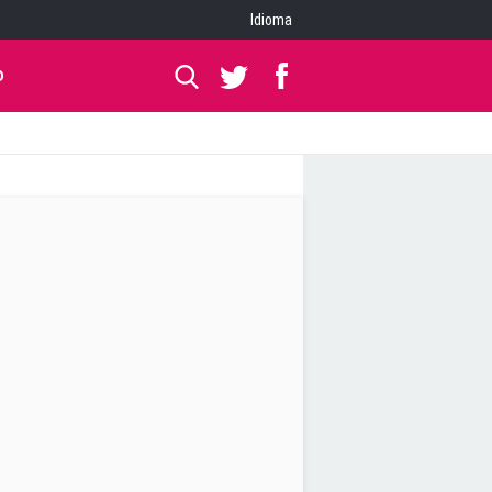
Idioma
O