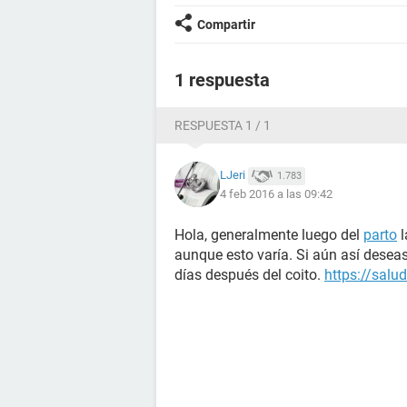
Compartir
1 respuesta
RESPUESTA 1 / 1
LJeri
1.783
4 feb 2016 a las 09:42
Hola, generalmente luego del
parto
l
aunque esto varía. Si aún así deseas
días después del coito.
https://sal