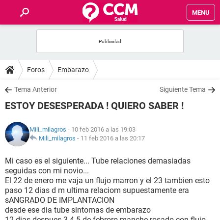
MENU
INICIO
FOROS
Foros
Embarazo
SALUD
Tema Anterior
Siguiente Tema
ESTOY DESESPERADA ! QUIERO SABER !
FAMILIA
Mili_milagros
- 10 feb 2016 a las 19:03
NUTRICIÓN
Mili_milagros
-
11 feb 2016 a las 20:17
Mi caso es el siguiente... Tube relaciones demasiadas
BIENESTAR
seguidas con mi novio...
El 22 de enero me vaja un flujo marron y el 23 tambien esto
SEXUALIDAD
paso 12 dias d m ultima relaciom supuestamente era
sANGRADO DE IMPLANTACION
desde ese dia tube sintomas de embarazo
GLOSARIO
12 dias despues 3.4.5 de febroro manche rosado con flujo.