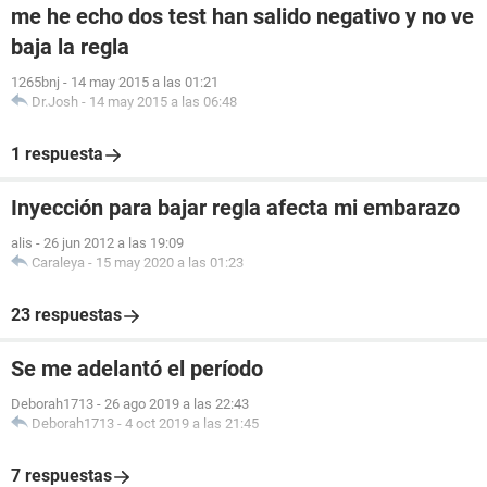
me he echo dos test han salido negativo y no ve
baja la regla
1265bnj
-
14 may 2015 a las 01:21
Dr.Josh
-
14 may 2015 a las 06:48
1 respuesta
Inyección para bajar regla afecta mi embarazo
alis
-
26 jun 2012 a las 19:09
Caraleya
-
15 may 2020 a las 01:23
23 respuestas
Se me adelantó el período
Deborah1713
-
26 ago 2019 a las 22:43
Deborah1713
-
4 oct 2019 a las 21:45
7 respuestas