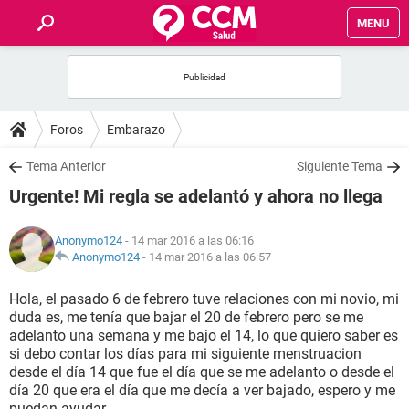
MENU
INICIO
FOROS
Foros
Embarazo
SALUD
Tema Anterior
Siguiente Tema
Urgente! Mi regla se adelantó y ahora no llega
FAMILIA
Anonymo124
- 14 mar 2016 a las 06:16
NUTRICIÓN
Anonymo124
-
14 mar 2016 a las 06:57
Hola, el pasado 6 de febrero tuve relaciones con mi novio, mi
BIENESTAR
duda es, me tenía que bajar el 20 de febrero pero se me
adelanto una semana y me bajo el 14, lo que quiero saber es
SEXUALIDAD
si debo contar los días para mi siguiente menstruacion
desde el día 14 que fue el día que se me adelanto o desde el
día 20 que era el día que me decía a ver bajado, espero y me
GLOSARIO
puedan ayudar