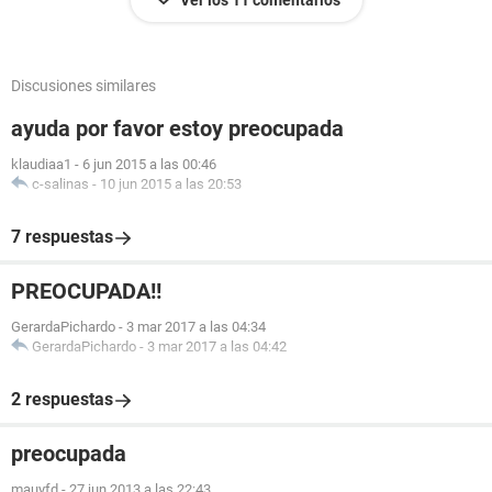
Ver los 11 comentarios
Discusiones similares
ayuda por favor estoy preocupada
klaudiaa1
-
6 jun 2015 a las 00:46
c-salinas
-
10 jun 2015 a las 20:53
7 respuestas
PREOCUPADA!!
GerardaPichardo
-
3 mar 2017 a las 04:34
GerardaPichardo
-
3 mar 2017 a las 04:42
2 respuestas
preocupada
mauyfd
-
27 jun 2013 a las 22:43