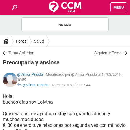
MENU
INICIO
FOROS
Foros
Salud
SALUD
Tema Anterior
Siguiente Tema
Preocupada y ansiosa
FAMILIA
@Vilma_Pineda
- Modificado por @Vilma_Pineda el 17/03/2016,
18:59
NUTRICIÓN
@Vilma_Pineda
-
18 mar 2016 a las 05:44
Hola,
BIENESTAR
buenos días soy Lolytha
SEXUALIDAD
Quisiera que me ayudara estoy con grandes dudad y
muchas mas dudas
él 30 de enero tuve relaciones por segunda ves con mi novio
GLOSARIO