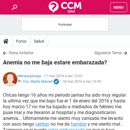
MENU
INICIO
FOROS
Foros
Salud
SALUD
Tema Anterior
Siguiente Tema
Anemia no me baja estare embarazada?
FAMILIA
Meraryquiroga
- 17 mar 2016 a las 15:41
NUTRICIÓN
Dra. Marta Marnet
-
18 mar 2016 a las 10:39
Chicas tengo 16 años mi periodo jamas ha sido muy regular
BIENESTAR
la ultima vez que me bajo fue el 1 de enero del 2016 y hasta
hoy marzo 17 no me ha bajado a mediados de febrero me
SEXUALIDAD
puse mal y me llevaron al hospital y me diagnosticaron
anemia... Ultimamente me siento muy cansada me levanto
con asco tengo
vertigo
no me da
hambre
y me siento mal..
GLOSARIO
Tampoco se si pueda
estar embarazada
ya que si tuve