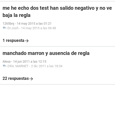
me he echo dos test han salido negativo y no ve
baja la regla
1265bnj
-
14 may 2015 a las 01:21
Dr.Josh
-
14 may 2015 a las 06:48
1 respuesta
manchado marron y ausencia de regla
Alexa
-
14 jun 2011 a las 12:15
DRA. MARNET
-
2 dic 2011 a las 18:34
22 respuestas