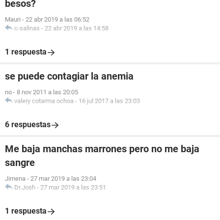
besos?
Mauri
-
22 abr 2019 a las 06:52
c-salinas
-
22 abr 2019 a las 14:58
1 respuesta
se puede contagiar la anemia
no
-
8 nov 2011 a las 20:05
valery cotarma ochoa
-
16 jul 2017 a las 23:03
6 respuestas
Me baja manchas marrones pero no me baja
sangre
Jimena
-
27 mar 2019 a las 23:04
Dr.Josh
-
27 mar 2019 a las 23:51
1 respuesta